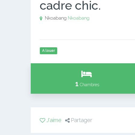
cadre chic.
Nkoabang
Nkoabang
A louer
1
Chambres
J'aime
Partager