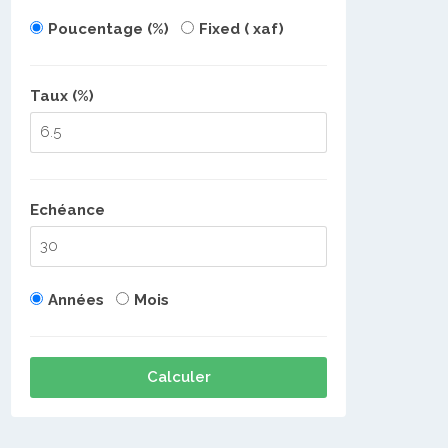
Poucentage (%)
Fixed ( xaf)
Taux (%)
Echéance
Années
Mois
Calculer