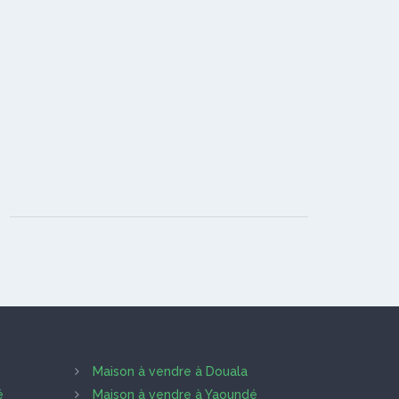
Maison à vendre à Douala
é
Maison à vendre à Yaoundé