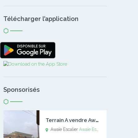
Télécharger l’application
Sponsorisés
T
errain A vendre Awaïe Escalier
Awaïe Escalier
Awaïe Escalier