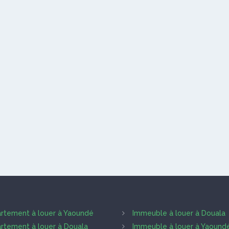
rtement à louer à Yaoundé
Immeuble à louer à Douala
rtement à louer à Douala
Immeuble à louer à Yaound