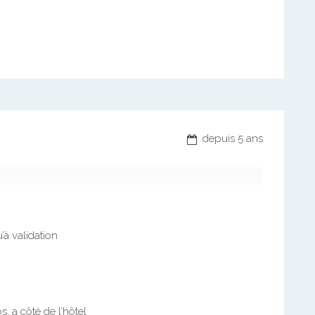
depuis 5 ans
’à validation
, a côté de l’hôtel