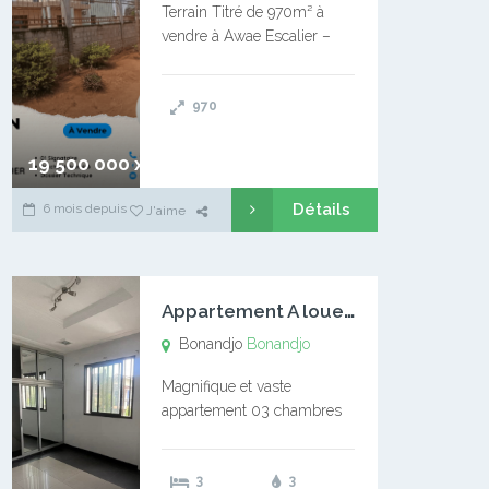
Terrain Titré de 970m² à
vendre à Awae Escalier –
Situé à Manassa, vers
Ngoantet – Non loin de
970
l’Université Catholique –
Encore d’autres Espaces
Disponibles – Terrain Titré –
19 500 000 xaf
…
Détails
6 mois depuis
J'aime
A
ppartement A louer Bonandjo
Bonandjo
Bonandjo
Magnifique et vaste
appartement 03 chambres
disponible à BONANDJO
DLA1 03 chambre 03
3
3
douches 01 vaste salon 01