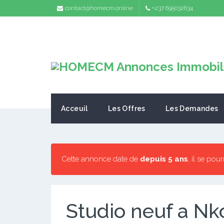
contact@homecm.online
+237 695032634
Acceuil
Les Offres
Les Demandes
Cette annonce date de
depuis 5 ans
, il se pou
Studio neuf a N