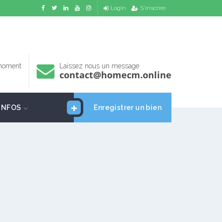
Login
S'inscrire
 moment
Laissez nous un message
contact@homecm.online
INFOS
Enregistrer un bien