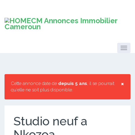
×
Cette annonce date de
depuis 5 ans
, il se pourrait
qu'elle ne soit plus disponible.
Studio neuf a
Nkozoa.