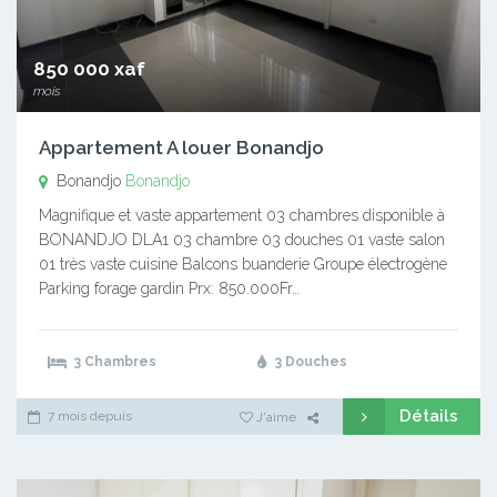
850 000 xaf
mois
Appartement A louer Bonandjo
Bonandjo
Bonandjo
Magnifique et vaste appartement 03 chambres disponible à
BONANDJO DLA1 03 chambre 03 douches 01 vaste salon
01 très vaste cuisine Balcons buanderie Groupe électrogène
Parking forage gardin Prx: 850.000Fr…
3 Chambres
3 Douches
Détails
7 mois depuis
J'aime