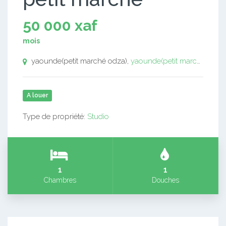
50 000 xaf
mois
yaounde(petit marché odza),
yaounde(petit marché odza)
A louer
Type de propriété:
Studio
1
1
Chambres
Douches