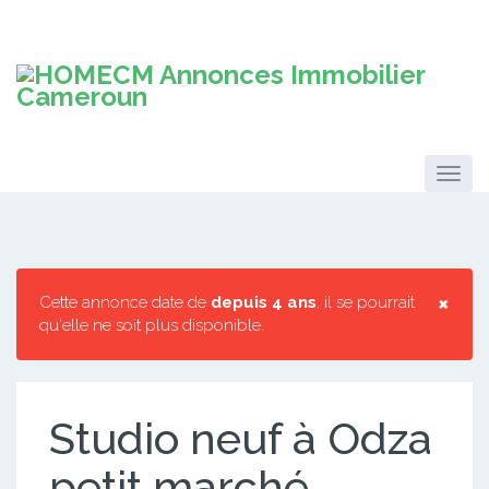
×
Cette annonce date de
depuis 4 ans
, il se pourrait
qu'elle ne soit plus disponible.
Studio neuf à Odza
petit marché