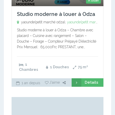
A louer
mois
Studio moderne à louer à Odza
yaounde(petit marché odza),
yaounde(petit marché odza)
Studio moderne à louer à Odza – Chambre avec
placard – ⁠Cuisine avec rangement – ⁠Salon –
⁠Douche – ⁠Forage – ⁠Compteur Prépayé D’électricité
Prix Mensuel : 65.000Frc PRESTANT, une…
1
1 Douches
75
m²
Chambres
Détails
J'aime
1 an depuis