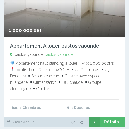
1 000 000 xaf
Appartement A louer bastos yaounde
bastos yaounde,
bastos yaounde
Appartement haut standing à louer || Prix: 1.000.000frs
Localisation | Quartier : #GOLF
02 Chambres
03
Douches
Séjour spacieux
Cuisine avec espace
buanderie
Climatisation
Eau chaude
Groupe
électrogène
Gardien…
2 Chambres
3 Douches
Détails
7 mois depuis
1