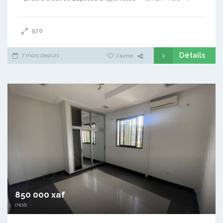
970
Détails
7 mois depuis
J'aime
850 000 xaf
mois