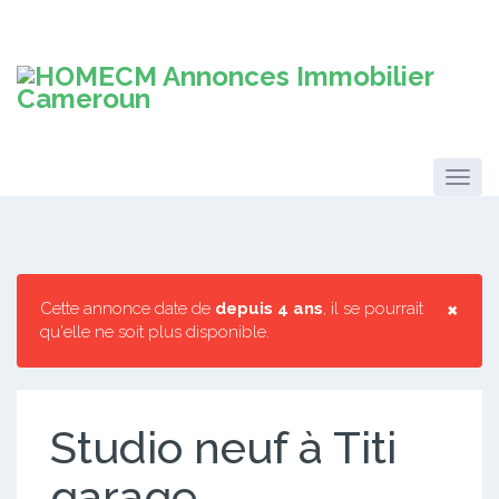
×
Cette annonce date de
depuis 4 ans
, il se pourrait
qu'elle ne soit plus disponible.
Studio neuf à Titi
garage