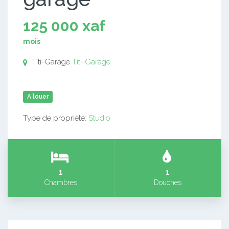
125 000 xaf
mois
Titi-Garage
Titi-Garage
A louer
Type de propriété:
Studio
1
1
Chambres
Douches