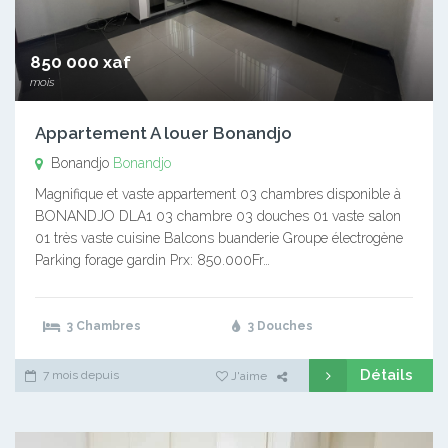
850 000 xaf
mois
Appartement A louer Bonandjo
Bonandjo
Bonandjo
Magnifique et vaste appartement 03 chambres disponible à
BONANDJO DLA1 03 chambre 03 douches 01 vaste salon
01 très vaste cuisine Balcons buanderie Groupe électrogène
Parking forage gardin Prx: 850.000Fr…
3 Chambres
3 Douches
Détails
7 mois depuis
J'aime