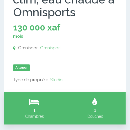
Omnisports
130 000 xaf
mois
Omnisport
Omnisport
A louer
Type de propriété:
Studio
1
1
Chambres
Douches