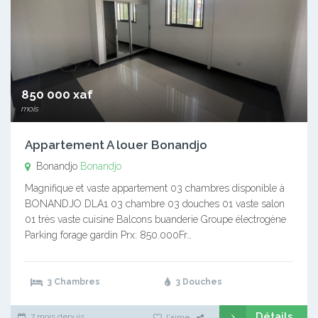
850 000 xaf
mois
Appartement A louer Bonandjo
Bonandjo
Bonandjo
Magnifique et vaste appartement 03 chambres disponible à
BONANDJO DLA1 03 chambre 03 douches 01 vaste salon
01 très vaste cuisine Balcons buanderie Groupe électrogène
Parking forage gardin Prx: 850.000Fr…
3 Chambres
3 Douches
Détails
7 mois depuis
J'aime