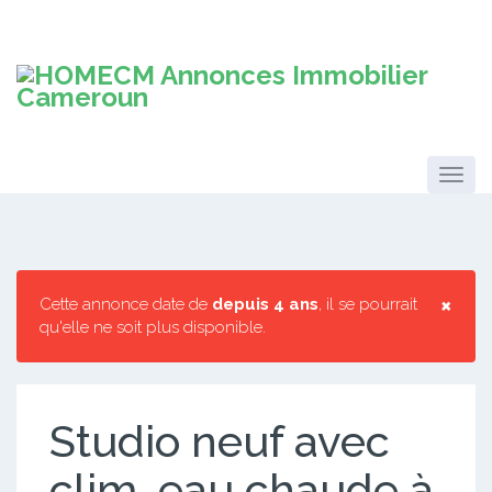
×
Cette annonce date de
depuis 4 ans
, il se pourrait
qu'elle ne soit plus disponible.
Studio neuf avec
clim, eau chaude à