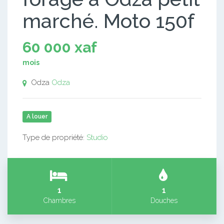
marché. Moto 150f
60 000 xaf
mois
Odza
Odza
A louer
Type de propriété:
Studio
1
1
Chambres
Douches