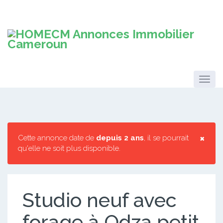
×
Cette annonce date de
depuis 2 ans
, il se pourrait
qu'elle ne soit plus disponible.
Studio neuf avec
forage à Odza petit