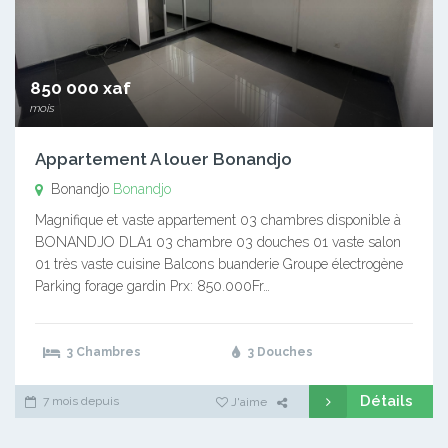
850 000 xaf
mois
Appartement A louer Bonandjo
Bonandjo
Bonandjo
Magnifique et vaste appartement 03 chambres disponible à
BONANDJO DLA1 03 chambre 03 douches 01 vaste salon
01 très vaste cuisine Balcons buanderie Groupe électrogène
Parking forage gardin Prx: 850.000Fr…
3 Chambres
3 Douches
Détails
7 mois depuis
J'aime