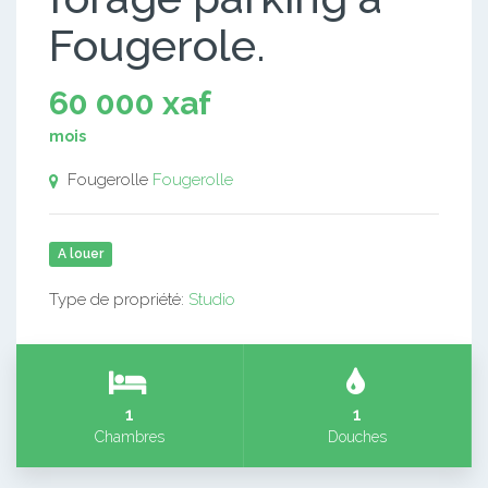
Fougerole.
60 000 xaf
mois
Fougerolle
Fougerolle
A louer
Type de propriété:
Studio
1
1
Chambres
Douches