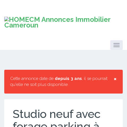
×
Cette annonce date de
depuis 3 ans
, il se pourrait
qu'elle ne soit plus disponible.
Studio neuf avec
forage parking à