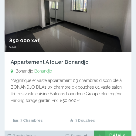
850 000 xaf
mois
Appartement A louer Bonandjo
Bonandjo
Bonandjo
Magnifique et vaste appartement 03 chambres disponible à
BONANDJO DLA1 03 chambre 03 douches 01 vaste salon
01 très vaste cuisine Balcons buanderie Groupe électrogène
Parking forage gardin Prx: 850.000Fr…
3 Chambres
3 Douches
Détails
7 mois depuis
J'aime