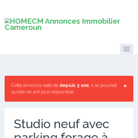
×
Cette annonce date de
depuis 3 ans
, il se pourrait
qu'elle ne soit plus disponible.
Studio neuf avec
parking forage à