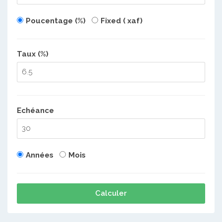
Poucentage (%)
Fixed ( xaf)
Taux (%)
Echéance
Années
Mois
Calculer