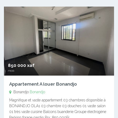
850 000 xaf
mois
Appartement A louer Bonandjo
Bonandjo
Bonandjo
Magnifique et vaste appartement 03 chambres disponible à
BONANDJO DLA1 03 chambre 03 douches 01 vaste salon
01 très vaste cuisine Balcons buanderie Groupe électrogène
Parking forage gardin Prx: 850.000Fr…