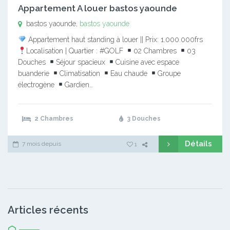
Appartement A louer bastos yaounde
bastos yaounde,
bastos yaounde
Appartement haut standing à louer || Prix: 1.000.000frs
Localisation | Quartier : #GOLF
02 Chambres
03
Douches
Séjour spacieux
Cuisine avec espace
buanderie
Climatisation
Eau chaude
Groupe
électrogène
Gardien…
2 Chambres
3 Douches
Détails
7 mois depuis
1
Articles récents