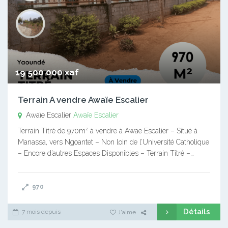
19 500 000 xaf
Terrain A vendre Awaïe Escalier
Awaïe Escalier
Awaïe Escalier
Terrain Titré de 970m² à vendre à Awae Escalier – Situé à
Manassa, vers Ngoantet – Non loin de l’Université Catholique
– Encore d’autres Espaces Disponibles – Terrain Titré –…
970
Détails
7 mois depuis
J'aime