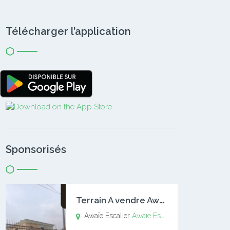
Télécharger l’application
Sponsorisés
T
errain A vendre Awaïe Escalier
Awaïe Escalier
Awaïe Escalier