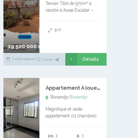
Terrain Titré de 970m² à
vendre à Awae Escalier –
Situé à Manassa, vers
Ngoantet – Non loin de
970
l’Université Catholique –
Encore d’autres Espaces
Disponibles – Terrain Titré –
19 500 000 xaf
…
Détails
7 mois depuis
J'aime
A
ppartement A louer Bonandjo
Bonandjo
Bonandjo
Magnifique et vaste
appartement 03 chambres
disponible à BONANDJO
DLA1 03 chambre 03
3
3
douches 01 vaste salon 01