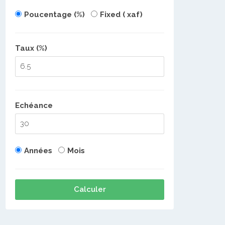
Poucentage (%)
Fixed ( xaf)
Taux (%)
Echéance
Années
Mois
Calculer