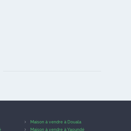
Maison à vendre à Douala
é
Maison à vendre à Yaoundé