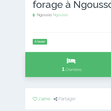
forage à Ngouss
Ngousso
Ngousso
A louer
1
Chambres
J'aime
Partager