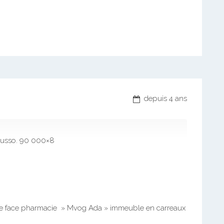
depuis 4 ans
gousso. 90 000×8
re face pharmacie » Mvog Ada » immeuble en carreaux