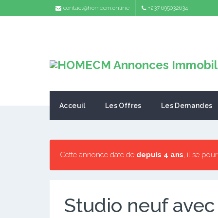
contact@homecm.online
+237 695032634
Acceuil
Les Offres
Les Demandes
Cette annonce date de
depuis 4 ans
, il se pou
Studio neuf avec