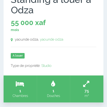
Odza
55 000 xaf
mois
yaounde odza,
yaounde odza
A louer
Type de propriété:
Studio
1
1
75
Chambres
Douches
m²