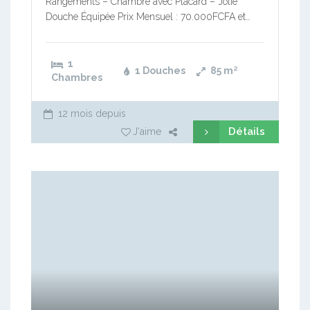
Rangements – Chambre avec Placard – Jolie
Douche Équipée Prix Mensuel : 70.000FCFA et…
1
1 Douches
85
m²
Chambres
12 mois depuis
Détails
J'aime