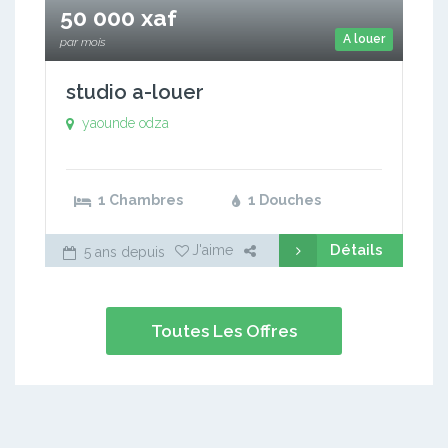
50 000 xaf
A louer
par mois
studio a-louer
yaounde odza
1 Chambres
1 Douches
Détails
J'aime
5 ans depuis
Toutes Les Offres