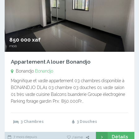
850 000 xaf
mois
Appartement A louer Bonandjo
Bonandjo
Bonandjo
Magnifique et vaste appartement 03 chambres disponible à
BONANDJO DLA1 03 chambre 03 douches 01 vaste salon
01 très vaste cuisine Balcons buanderie Groupe électrogène
Parking forage gardin Prx: 850.000Fr…
3 Chambres
3 Douches
Détails
7 mois depuis
J'aime