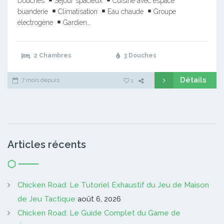
Douches
Séjour spacieux
Cuisine avec espace
buanderie
Climatisation
Eau chaude
Groupe
électrogène
Gardien…
2 Chambres
3 Douches
Détails
7 mois depuis
1
Articles récents
Chicken Road: Le Tutoriel Exhaustif du Jeu de Maison
de Jeu Tactique
août 6, 2026
Chicken Road: Le Guide Complet du Game de