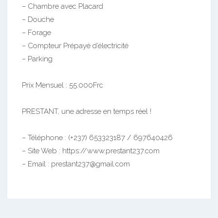
– Chambre avec Placard
– Douche
– Forage
– Compteur Prépayé d’électricité
– Parking
Prix Mensuel : 55.000Frc
PRESTANT, une adresse en temps réel !
– Téléphone : (+237) 653323187 / 697640426
– Site Web : https://www.prestant237.com
– Email : prestant237@gmail.com