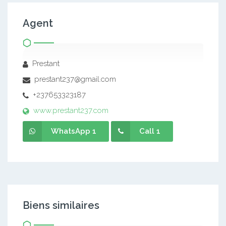
Agent
Prestant
prestant237@gmail.com
+237653323187
www.prestant237.com
WhatsApp 1
Call 1
Biens similaires