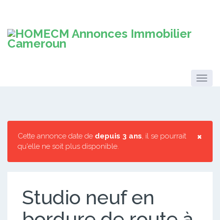
×
Cette annonce date de
depuis 3 ans
, il se pourrait
qu'elle ne soit plus disponible.
Studio neuf en
bordure de route à