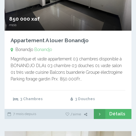
850 000 xaf
mois
Appartement A louer Bonandjo
Bonandjo
Bonandjo
Magnifique et vaste appartement 03 chambres disponible à
BONANDJO DLA1 03 chambre 03 douches 01 vaste salon
01 très vaste cuisine Balcons buanderie Groupe électrogène
Parking forage gardin Prx: 850.000Fr…
3 Chambres
3 Douches
Détails
7 mois depuis
J'aime