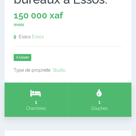
150 000 xaf
mois
Essos
Essos
A louer
Type de propriété:
Studio
1
1
Chambres
Douches