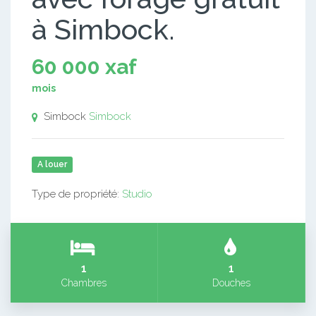
à Simbock.
60 000 xaf
mois
Simbock
Simbock
A louer
Type de propriété:
Studio
1
1
Chambres
Douches