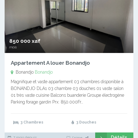
850 000 xaf
mois
Appartement A louer Bonandjo
Bonandjo
Bonandjo
Magnifique et vaste appartement 03 chambres disponible à
BONANDJO DLA1 03 chambre 03 douches 01 vaste salon
01 très vaste cuisine Balcons buanderie Groupe électrogène
Parking forage gardin Prx: 850.000Fr…
3 Chambres
3 Douches
Détails
7 mois depuis
J'aime