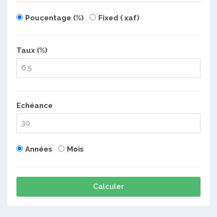
Poucentage (%)
Fixed ( xaf)
Taux (%)
Echéance
Années
Mois
Calculer