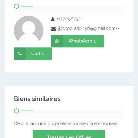
677298732--
jjcorporation56@gmail.com--
WhatsApp 1
Call 1
Biens similaires
Désolé, aucune propriété associée n'a été trouvée.
Toutes Les Offres