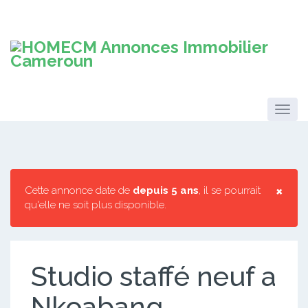
×
Cette annonce date de
depuis 5 ans
, il se pourrait
qu'elle ne soit plus disponible.
Studio staffé neuf a
Nkoabang.