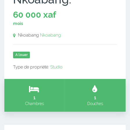
60 000 xaf
mois
Nkoabang
Nkoabang
A louer
Type de propriété:
Studio
1
1
Chambres
Douches