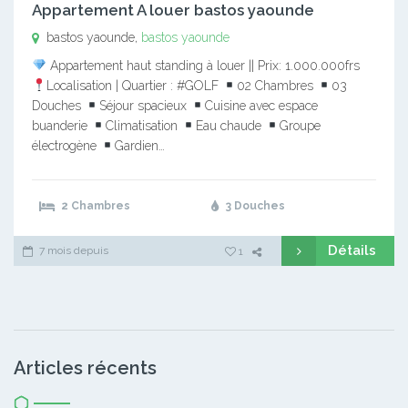
Appartement A louer bastos yaounde
bastos yaounde,
bastos yaounde
Appartement haut standing à louer || Prix: 1.000.000frs
Localisation | Quartier : #GOLF
02 Chambres
03
Douches
Séjour spacieux
Cuisine avec espace
buanderie
Climatisation
Eau chaude
Groupe
électrogène
Gardien…
2 Chambres
3 Douches
Détails
7 mois depuis
1
Articles récents