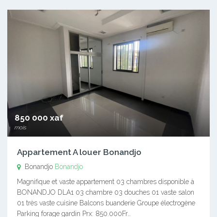
850 000 xaf
mois
Appartement A louer Bonandjo
Bonandjo
Bonandjo
Magnifique et vaste appartement 03 chambres disponible à
BONANDJO DLA1 03 chambre 03 douches 01 vaste salon
01 très vaste cuisine Balcons buanderie Groupe électrogène
Parking forage gardin Prx: 850.000Fr…