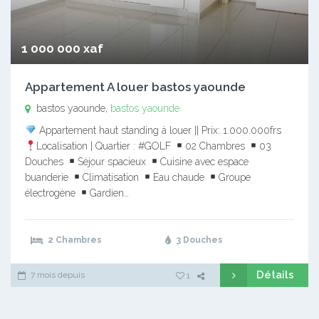
1 000 000 xaf
Appartement A louer bastos yaounde
bastos yaounde,
bastos yaounde
Appartement haut standing à louer || Prix: 1.000.000frs
Localisation | Quartier : #GOLF
02 Chambres
03
Douches
Séjour spacieux
Cuisine avec espace
buanderie
Climatisation
Eau chaude
Groupe
électrogène
Gardien…
2 Chambres
3 Douches
Détails
7 mois depuis
1