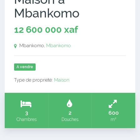
Mbankomo
12 600 000 xaf
Mbankomo,
Mbankomo
A vendre
Type de propriété:
Maison
3
2
600
Chambres
Douches
m²