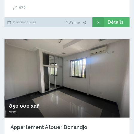
970
Détails
6 mois depuis
J'aime
850 000 xaf
mois
Appartement A louer Bonandjo