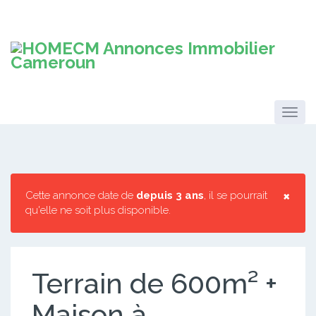
×
Cette annonce date de
depuis 3 ans
, il se pourrait
qu'elle ne soit plus disponible.
Terrain de 600m² +
Maison à