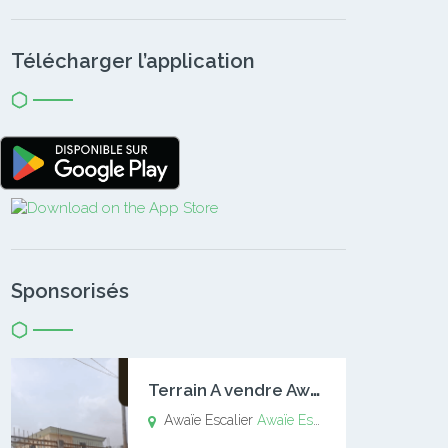
Télécharger l’application
Sponsorisés
T
errain A vendre Awaïe Escalier
Awaïe Escalier
Awaïe Escalier