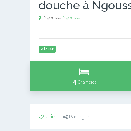
douche à Ngouss
Ngousso
Ngousso
A louer
4
Chambres
J'aime
Partager