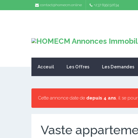
contact@homecm.online
+237 695032634
Acceuil
Les Offres
Les Demandes
Cette annonce date de
depuis 4 ans
, il se pou
Vaste apparteme