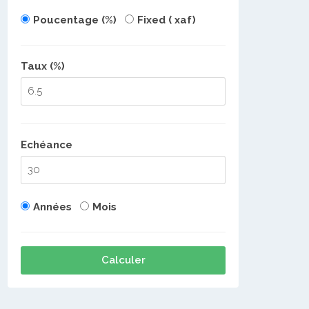
Poucentage (%)
Fixed ( xaf)
Taux (%)
Echéance
Années
Mois
Calculer