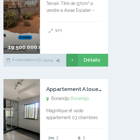
Terrain Titré de 970m² à
vendre à Awae Escalier –
Situé à Manassa, vers
Ngoantet – Non loin de
970
l’Université Catholique –
Encore d’autres Espaces
Disponibles – Terrain Titré –
19 500 000 xaf
…
Détails
6 mois depuis
J'aime
A
ppartement A louer Bonandjo
Bonandjo
Bonandjo
Magnifique et vaste
appartement 03 chambres
disponible à BONANDJO
DLA1 03 chambre 03
3
3
douches 01 vaste salon 01