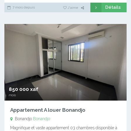
Détails
7 mois depuis
J'aime
850 000 xaf
mois
Appartement A louer Bonandjo
Bonandjo
Bonandjo
Magnifique et vaste appartement 03 chambres disponible à