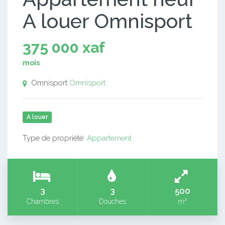
A louer Omnisport
375 000 xaf
mois
Omnisport
Omnisport
A louer
Type de propriété:
Appartement
3
3
500
Chambres
Douches
m²