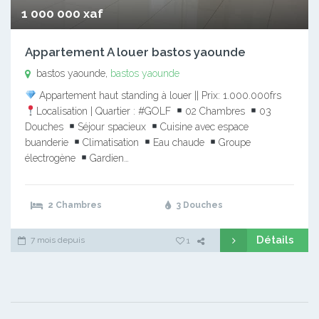
1 000 000 xaf
Appartement A louer bastos yaounde
bastos yaounde,
bastos yaounde
Appartement haut standing à louer || Prix: 1.000.000frs
Localisation | Quartier : #GOLF
02 Chambres
03
Douches
Séjour spacieux
Cuisine avec espace
buanderie
Climatisation
Eau chaude
Groupe
électrogène
Gardien…
2 Chambres
3 Douches
Détails
7 mois depuis
1