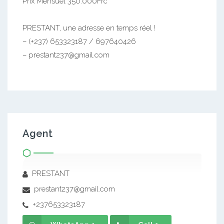
Prix Mensuel 350.000Frc
PRESTANT, une adresse en temps réel !
– (+237) 653323187 / 697640426
– prestant237@gmail.com
Agent
PRESTANT
prestant237@gmail.com
+237653323187