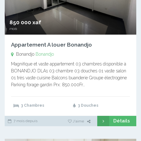
850 000 xaf
mois
Appartement A louer Bonandjo
Bonandjo
Bonandjo
Magnifique et vaste appartement 03 chambres disponible à
BONANDJO DLA1 03 chambre 03 douches 01 vaste salon
01 très vaste cuisine Balcons buanderie Groupe électrogène
Parking forage gardin Prx: 850.000Fr…
3 Chambres
3 Douches
Détails
7 mois depuis
J'aime