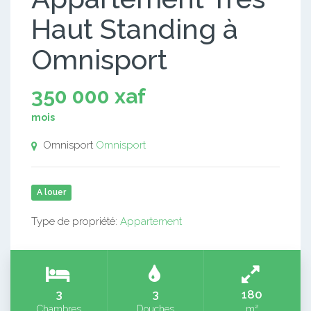
Haut Standing à
Omnisport
350 000 xaf
mois
Omnisport
Omnisport
A louer
Type de propriété:
Appartement
3
3
180
Chambres
Douches
m²