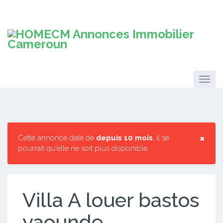
×
Cette annonce date de
depuis 10 mois
, il se
pourrait qu'elle ne soit plus disponible.
Villa A louer bastos
yaounde