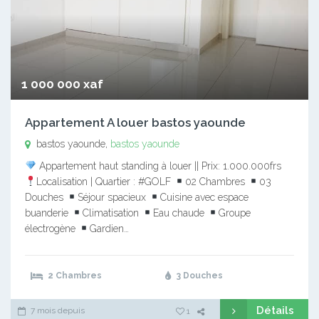
1 000 000 xaf
Appartement A louer bastos yaounde
bastos yaounde,
bastos yaounde
Appartement haut standing à louer || Prix: 1.000.000frs
Localisation | Quartier : #GOLF
02 Chambres
03
Douches
Séjour spacieux
Cuisine avec espace
buanderie
Climatisation
Eau chaude
Groupe
électrogène
Gardien…
2 Chambres
3 Douches
Détails
7 mois depuis
1