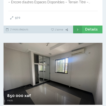
– Encore d’autres Espaces Disponibles – Terrain Titré –…
970
Détails
7 mois depuis
J'aime
850 000 xaf
mois