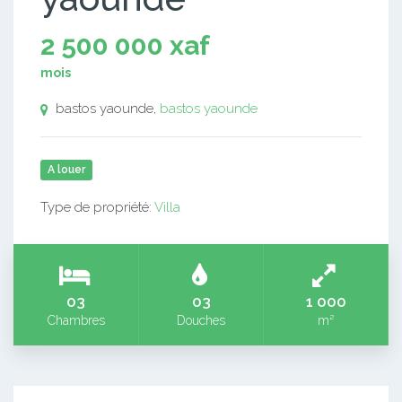
2 500 000 xaf
mois
bastos yaounde,
bastos yaounde
A louer
Type de propriété:
Villa
03
03
1 000
Chambres
Douches
m²