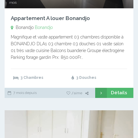
mois
Appartement A louer Bonandjo
Bonandjo
Bonandjo
Magnifique et vaste appartement 03 chambres disponible à
BONANDJO DLA1 03 chambre 03 douches 01 vaste salon
01 très vaste cuisine Balcons buanderie Groupe électrogène
Parking forage gardin Prx: 850.000Fr…
3 Chambres
3 Douches
Détails
7 mois depuis
J'aime