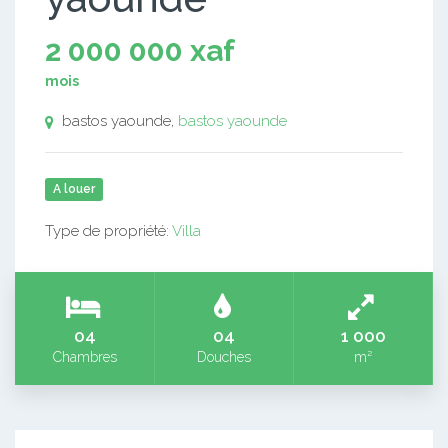
2 000 000 xaf
mois
bastos yaounde,
bastos yaounde
A louer
Type de propriété:
Villa
04
04
1 000
Chambres
Douches
m²