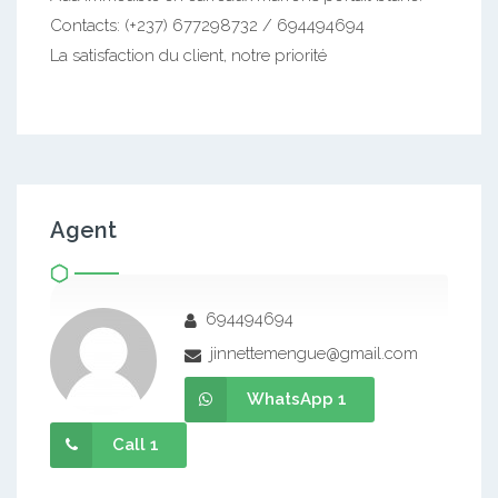
Contacts: (+237) 677298732 / 694494694
La satisfaction du client, notre priorité
Agent
694494694
jinnettemengue@gmail.com
WhatsApp 1
Call 1