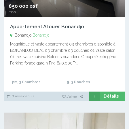
850 000 xaf
mois
Appartement A louer Bonandjo
Bonandjo
Bonandjo
Magnifique et vaste appartement 03 chambres disponible à
BONANDJO DLA1 03 chambre 03 douches 01 vaste salon
01 très vaste cuisine Balcons buanderie Groupe électrogène
Parking forage gardin Prx: 850.000Fr…
3 Chambres
3 Douches
Détails
7 mois depuis
J'aime