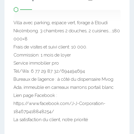
Villa avec parking, espace vert, forage à Etoudi
Nkolmbong. 3 chambres 2 douches, 2 cuisines…..180
000×8
Frais de visites et suivi client: 10 000.
Commission: 1 mois de loyer
Service immobilier pro
Tél/Wa: 6 77 29 87 32/694494694
Bureaux de l’agence : à côté du dispensaire Mvog
Ada, immeuble en carreaux marrons portail blanc
Lien page Facebook :
https://www.facebook.com/J-J-Corporation-
184679418848254/
La satisfaction du client, notre priorité