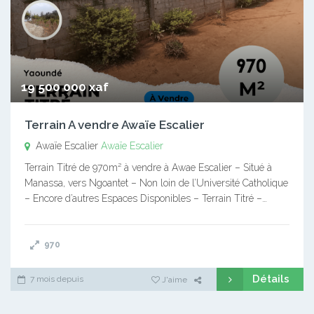
19 500 000 xaf
Terrain A vendre Awaïe Escalier
Awaïe Escalier
Awaïe Escalier
Terrain Titré de 970m² à vendre à Awae Escalier – Situé à
Manassa, vers Ngoantet – Non loin de l’Université Catholique
– Encore d’autres Espaces Disponibles – Terrain Titré –…
970
Détails
7 mois depuis
J'aime