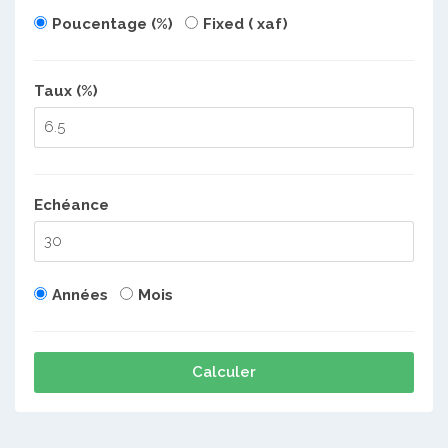
Poucentage (%)
Fixed ( xaf)
Taux (%)
Echéance
Années
Mois
Calculer