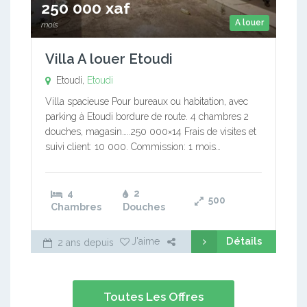
250 000 xaf
A louer
mois
Villa A louer Etoudi
Etoudi,
Etoudi
Villa spacieuse Pour bureaux ou habitation, avec
parking à Etoudi bordure de route. 4 chambres 2
douches, magasin…..250 000×14 Frais de visites et
suivi client: 10 000. Commission: 1 mois…
4
2
500
Chambres
Douches
Détails
J'aime
2 ans depuis
Toutes Les Offres