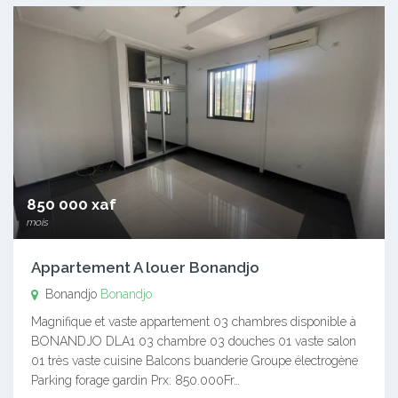
850 000 xaf
mois
Appartement A louer Bonandjo
Bonandjo
Bonandjo
Magnifique et vaste appartement 03 chambres disponible à
BONANDJO DLA1 03 chambre 03 douches 01 vaste salon
01 très vaste cuisine Balcons buanderie Groupe électrogène
Parking forage gardin Prx: 850.000Fr…