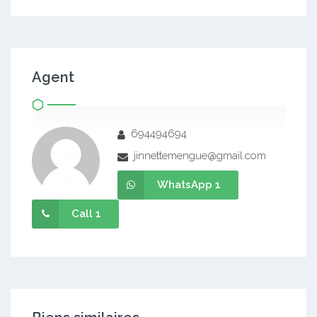
Agent
694494694
jinnettemengue@gmail.com
WhatsApp 1
Call 1