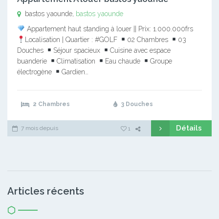
bastos yaounde,
bastos yaounde
Appartement haut standing à louer || Prix: 1.000.000frs
Localisation | Quartier : #GOLF
02 Chambres
03
Douches
Séjour spacieux
Cuisine avec espace
buanderie
Climatisation
Eau chaude
Groupe
électrogène
Gardien…
2 Chambres
3 Douches
Détails
7 mois depuis
1
Articles récents