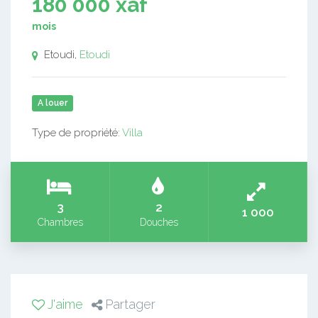
180 000 xaf
mois
Etoudi,
Etoudi
A louer
Type de propriété:
Villa
3
2
1 000
Chambres
Douches
J'aime
Partager