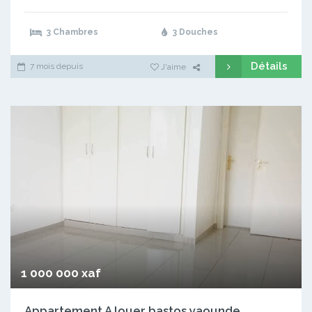
3 Chambres
3 Douches
Détails
7 mois depuis
J'aime
1 000 000 xaf
Appartement A louer bastos yaounde