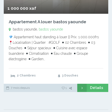
1 000 000 xaf
Appartement A louer bastos yaounde
bastos yaounde,
bastos yaounde
Appartement haut standing à louer || Prix: 1.000.000frs
Localisation | Quartier : #GOLF
02 Chambres
03
Douches
Séjour spacieux
Cuisine avec espace
buanderie
Climatisation
Eau chaude
Groupe
électrogène
Gardien…
2 Chambres
3 Douches
Détails
7 mois depuis
1