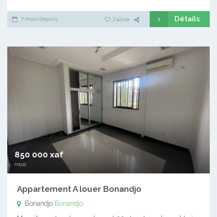
Détails
7 mois depuis
J'aime
850 000 xaf
mois
Appartement A louer Bonandjo
Bonandjo
Bonandjo