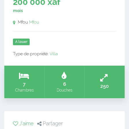
200 000 xaf
mois
Mfou
Mfou
A louer
Type de propriété:
Villa
7
6
250
Chambres
Douches
J'aime
Partager