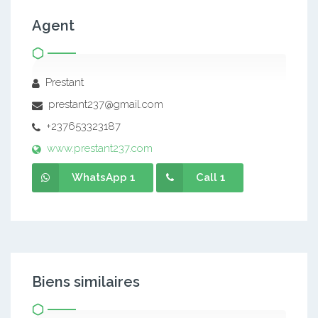
Agent
Prestant
prestant237@gmail.com
+237653323187
www.prestant237.com
WhatsApp 1
Call 1
Biens similaires