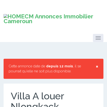
×
Cette annonce date de
depuis 12 mois
, il se
pourrait qu'elle ne soit plus disponible.
Villa A louer
Nlongkack