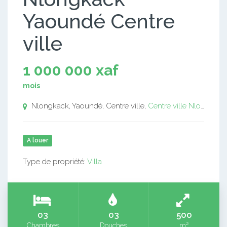
Yaoundé Centre
ville
1 000 000 xaf
mois
Nlongkack, Yaoundé, Centre ville,
Centre ville
Nlongkack
A louer
Type de propriété:
Villa
03
03
500
Chambres
Douches
m²