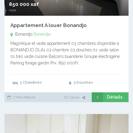
850 000 xaf
mois
Appartement A louer Bonandjo
Bonandjo
Bonandjo
Magnifique et vaste appartement 03 chambres disponible à
BONANDJO DLA1 03 chambre 03 douches 01 vaste salon
01 très vaste cuisine Balcons buanderie Groupe électrogène
Parking forage gardin Prx: 850.000Fr…
3 Chambres
3 Douches
Détails
7 mois depuis
J'aime