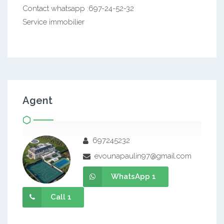
Contact whatsapp :697-24-52-32
Service immobilier
Agent
697245232
evounapaulin97@gmail.com
WhatsApp 1
Call 1