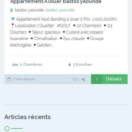
Appartement A louer bastos yaounde
bastos yaounde,
bastos yaounde
Appartement haut standing à louer || Prix: 1.000.000frs
Localisation | Quartier : #GOLF
02 Chambres
03
Douches
Séjour spacieux
Cuisine avec espace
buanderie
Climatisation
Eau chaude
Groupe
électrogène
Gardien…
2 Chambres
3 Douches
Détails
7 mois depuis
1
Articles récents