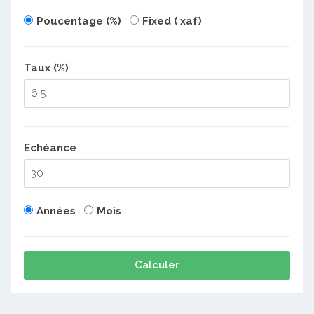
Poucentage (%)
Fixed ( xaf)
Taux (%)
Echéance
Années
Mois
Calculer