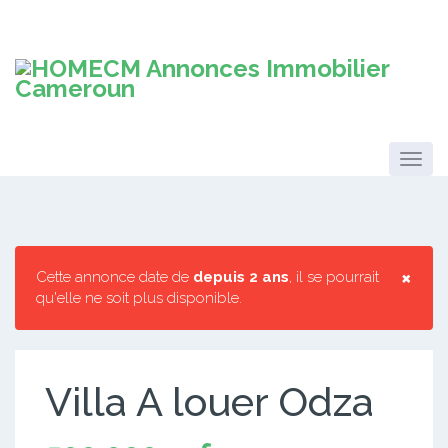
×
Cette annonce date de
depuis 2 ans
, il se pourrait
qu'elle ne soit plus disponible.
Villa A louer Odza