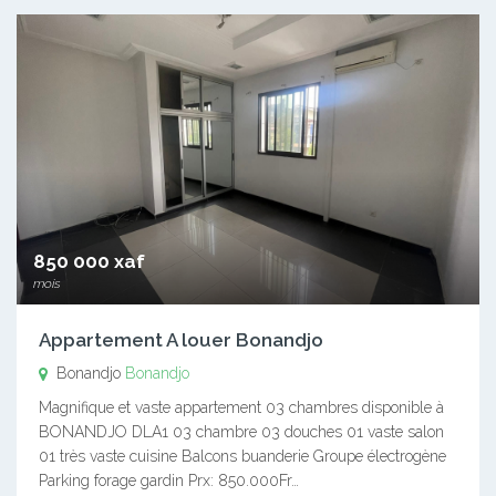
850 000 xaf
mois
Appartement A louer Bonandjo
Bonandjo
Bonandjo
Magnifique et vaste appartement 03 chambres disponible à
BONANDJO DLA1 03 chambre 03 douches 01 vaste salon
01 très vaste cuisine Balcons buanderie Groupe électrogène
Parking forage gardin Prx: 850.000Fr…