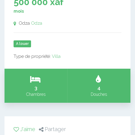
500 000 xaf
mois
Odza
Odza
A louer
Type de propriété:
Villa
3
4
Chambres
Douches
J'aime
Partager