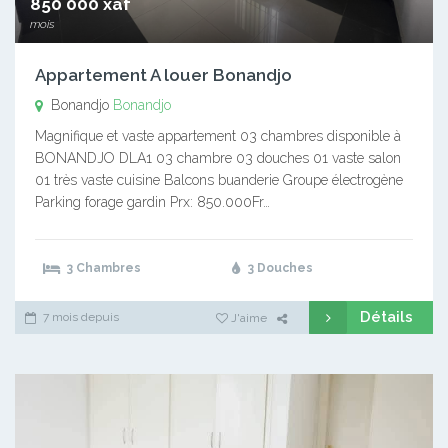
850 000 xaf
mois
Appartement A louer Bonandjo
Bonandjo
Bonandjo
Magnifique et vaste appartement 03 chambres disponible à
BONANDJO DLA1 03 chambre 03 douches 01 vaste salon
01 très vaste cuisine Balcons buanderie Groupe électrogène
Parking forage gardin Prx: 850.000Fr…
3 Chambres
3 Douches
Détails
7 mois depuis
J'aime