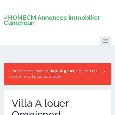
×
Cette annonce date de
depuis 5 ans
, il se pourrait
qu'elle ne soit plus disponible.
Villa A louer
Omnisport