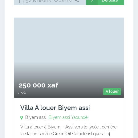
Détails
J'aime
5 ans depuis
250 000 xaf
A louer
mois
Villa A louer Biyem assi
Biyem assi,
Biyem assi
Yaoundé
Villa à louer à Biyem – Assi vers le lycée , derrière
la station service Green Oil Caractéristiques : -4