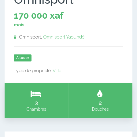
170 000 xaf
mois
Omnisport,
Omnisport
Yaoundé
A louer
Type de propriété:
Villa
3
2
Chambres
Douches