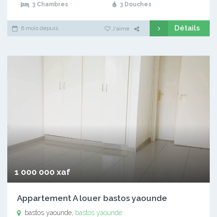
3 Chambres
3 Douches
Détails
6 mois depuis
J'aime
1 000 000 xaf
Appartement A louer bastos yaounde
bastos yaounde,
bastos yaounde