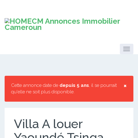
×
Cette annonce date de
depuis 5 ans
, il se pourrait
qu'elle ne soit plus disponible.
Villa A louer
Yaoundé Tsinga