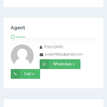
Agent
679275885
josephtiti91@gmail.com
WhatsApp 1
Call 1