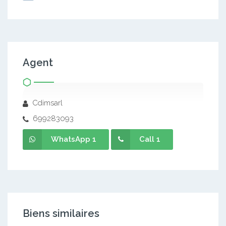
Agent
Cdimsarl
699283093
WhatsApp 1
Call 1
Biens similaires