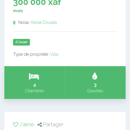
300 000 xaf
mois
Yassa,
Yassa
Douala
A louer
Type de propriété:
Villa
4
3
Chambres
Douches
J'aime
Partager