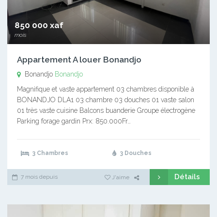
850 000 xaf
mois
Appartement A louer Bonandjo
Bonandjo
Bonandjo
Magnifique et vaste appartement 03 chambres disponible à
BONANDJO DLA1 03 chambre 03 douches 01 vaste salon
01 très vaste cuisine Balcons buanderie Groupe électrogène
Parking forage gardin Prx: 850.000Fr…
3 Chambres
3 Douches
Détails
7 mois depuis
J'aime