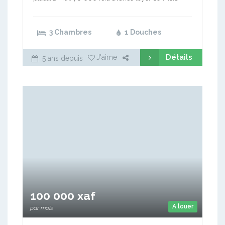
3 Chambres
1 Douches
Détails
J'aime
5 ans depuis
100 000 xaf
A louer
par mois