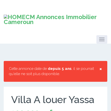
×
Cette annonce date de
depuis 5 ans
, il se pourrait
qu'elle ne soit plus disponible.
Villa A louer Yassa