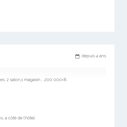
depuis 4 ans
hes, 2 salon,1 magasin……200 000×8
, a côté de l’hôtel