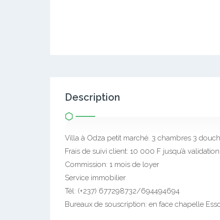
Description
Villa à Odza petit marché. 3 chambres 3 douc
Frais de suivi client: 10 000 F jusqu’à validation
Commission: 1 mois de loyer
Service immobilier
Tél: (+237) 677298732/694494694
Bureaux de souscription: en face chapelle Essos