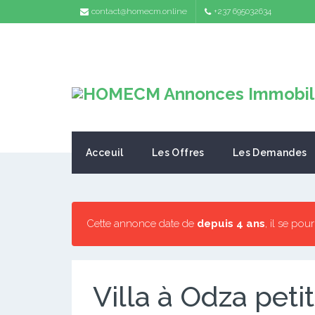
contact@homecm.online
+237 695032634
Acceuil
Les Offres
Les Demandes
Cette annonce date de
depuis 4 ans
, il se pou
Villa à Odza peti