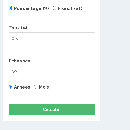
Poucentage (%)
Fixed ( xaf)
Taux (%)
Echéance
Années
Mois
Calculer