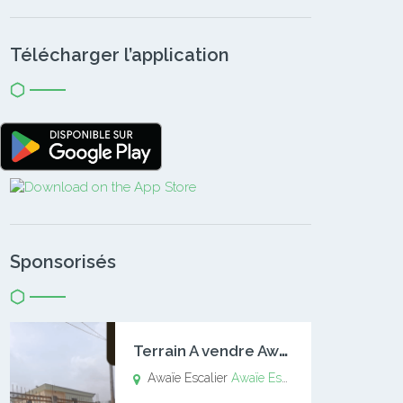
Télécharger l’application
Sponsorisés
T
errain A vendre Awaïe Escalier
Awaïe Escalier
Awaïe Escalier