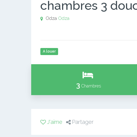
chambres 3 douc
Odza
Odza
A louer
3
Chambres
J'aime
Partager