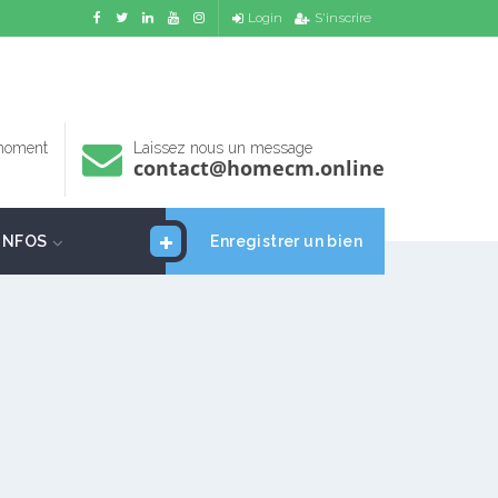
Login
S'inscrire
 moment
Laissez nous un message
contact@homecm.online
INFOS
Enregistrer un bien