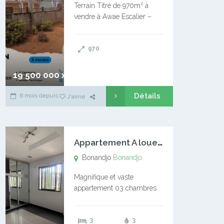
Terrain Titré de 970m² à
vendre à Awae Escalier –
Situé à Manassa, vers
Ngoantet – Non loin de
970
l’Université Catholique –
Encore d’autres Espaces
Disponibles – Terrain Titré –
19 500 000 xaf
…
Détails
6 mois depuis
J'aime
A
ppartement A louer Bonandjo
Bonandjo
Bonandjo
Magnifique et vaste
appartement 03 chambres
disponible à BONANDJO
DLA1 03 chambre 03
3
3
douches 01 vaste salon 01