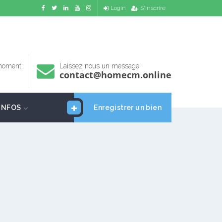
Login
S'inscrire
 moment
Laissez nous un message
contact@homecm.online
INFOS
Enregistrer un bien