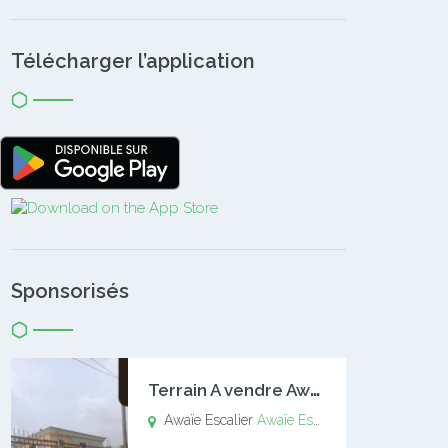
Télécharger l’application
Sponsorisés
T
errain A vendre Awaïe Escalier
Awaïe Escalier
Awaïe Escalier