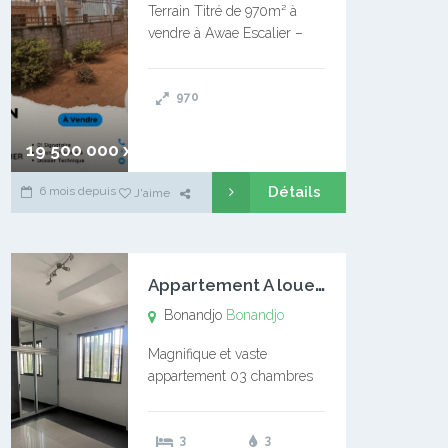
Terrain Titré de 970m² à
vendre à Awae Escalier –
Situé à Manassa, vers
Ngoantet – Non loin de
970
l’Université Catholique –
Encore d’autres Espaces
Disponibles – Terrain Titré –
19 500 000 xaf
…
Détails
6 mois depuis
J'aime
A
ppartement A louer Bonandjo
Bonandjo
Bonandjo
Magnifique et vaste
appartement 03 chambres
disponible à BONANDJO
DLA1 03 chambre 03
3
3
douches 01 vaste salon 01