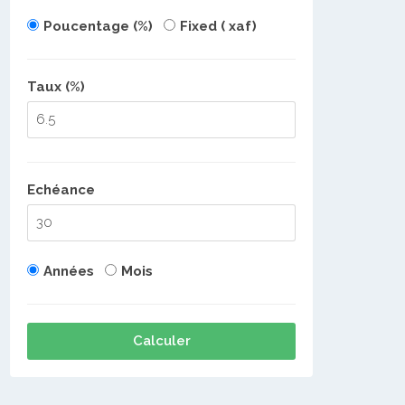
Poucentage (%)
Fixed ( xaf)
Taux (%)
Echéance
Années
Mois
Calculer