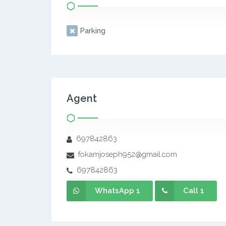
Parking
Agent
697842863
fokamjoseph952@gmail.com
697842863
WhatsApp 1
Call 1