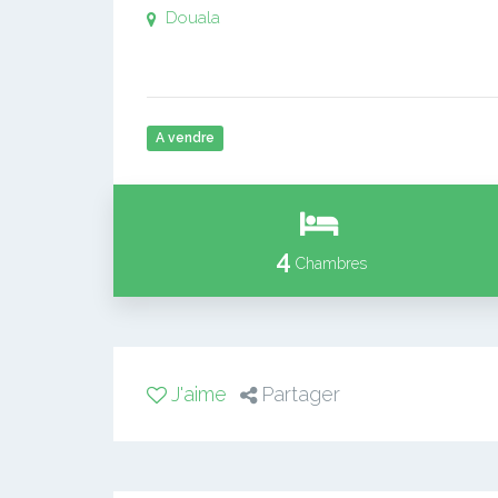
Douala
A vendre
4
Chambres
J'aime
Partager