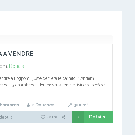
A A VENDRE
om,
Douala
vendre à Logpom , juste derrière le carrefour Andem
ée de : 3 chambres 2 douches 1 salon 1 cuisine superficie
 NB : Mutation totale…
Chambres
2 Douches
300
m²
Détails
J'aime
depuis