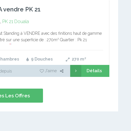
 A vendre PK 21
,
PK 21
Douala
ut Standing à VENDRE avec des finitions haut de gamme
itré sur une superficie de : 270m² Quartier : Pk 21
ion :
4 Chambres avec Douches…
Chambres
9 Douches
270
m²
Détails
J'aime
depuis
s Les Offres