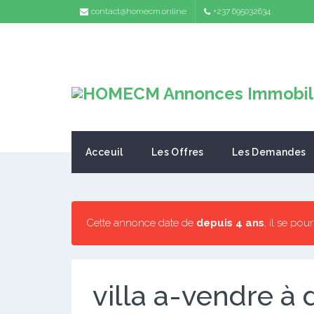
contact@homecm.online
+237 695032634
Acceuil
Les Offres
Les Demandes
Cette annonce date de
depuis 4 ans
, il se pou
villa a-vendre à