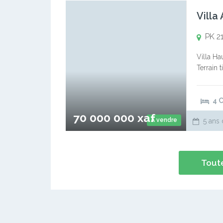
Villa
PK 21
Villa Ha
Terrain t
constitut
4 
70 000 000 xaf
A vendre
5 ans 
Toute