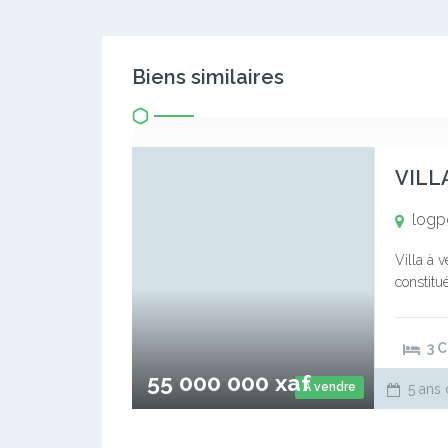
Biens similaires
VILL
logp
Villa à 
constitu
: 300 m2
3 
55 000 000 xaf
A vendre
5 ans 