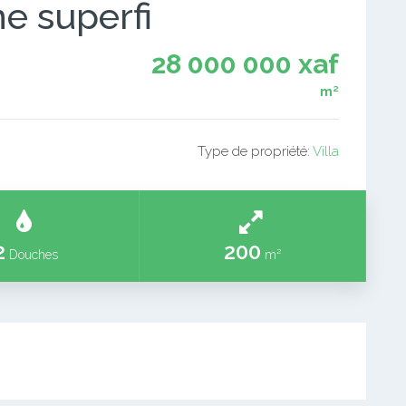
e superfi
28 000 000 xaf
m²
Type de propriété:
Villa
2
200
Douches
m²