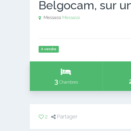
Belgocam, sur un
Messassi
Messassi
A vendre
3
Chambres
2
Partager