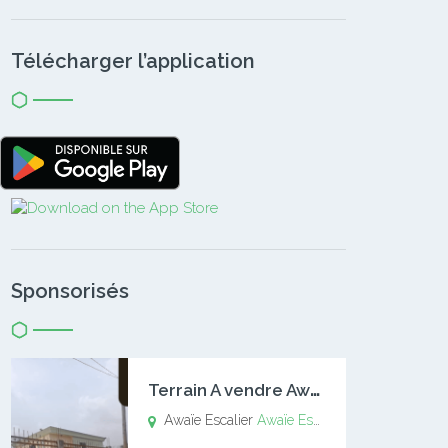
Télécharger l’application
Sponsorisés
T
errain A vendre Awaïe Escalier
Awaïe Escalier
Awaïe Escalier