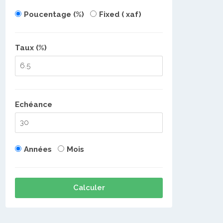
Poucentage (%)
Fixed ( xaf)
Taux (%)
Echéance
Années
Mois
Calculer