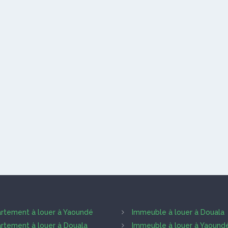
rtement à louer à Yaoundé
Immeuble à louer à Douala
rtement à louer à Douala
Immeuble à louer à Yaound