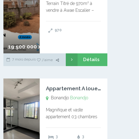
Terrain Titré de 970m² à
vendre à Awae Escalier –
Situé à Manassa, vers
Ngoantet – Non loin de
970
l’Université Catholique –
Encore d’autres Espaces
Disponibles – Terrain Titré –
19 500 000 xaf
…
Détails
7 mois depuis
J'aime
A
ppartement A louer Bonandjo
Bonandjo
Bonandjo
Magnifique et vaste
appartement 03 chambres
disponible à BONANDJO
DLA1 03 chambre 03
3
3
douches 01 vaste salon 01