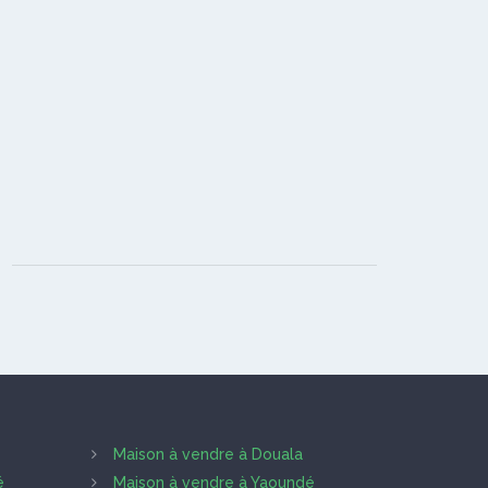
Maison à vendre à Douala
é
Maison à vendre à Yaoundé