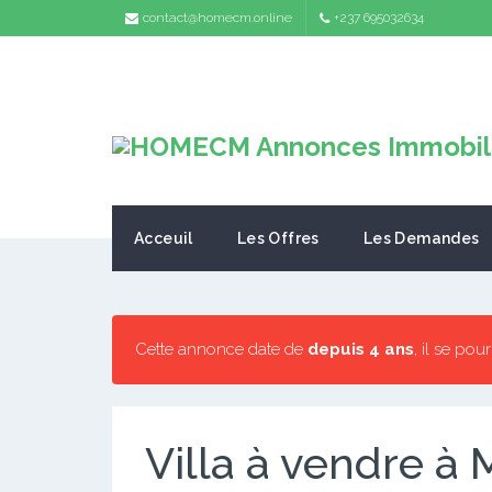
contact@homecm.online
+237 695032634
Acceuil
Les Offres
Les Demandes
Cette annonce date de
depuis 4 ans
, il se pou
Villa à vendre à 