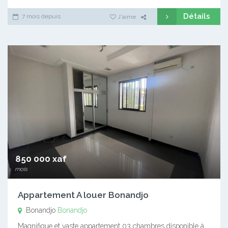
Détails
7 mois depuis
J'aime
850 000 xaf
mois
Appartement A louer Bonandjo
Bonandjo
Bonandjo
Magnifique et vaste appartement 03 chambres disponible à