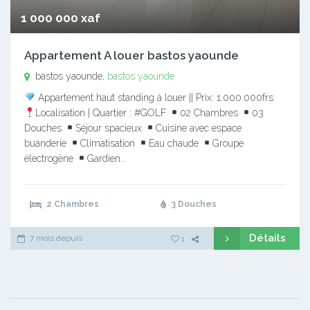
1 000 000 xaf
Appartement A louer bastos yaounde
bastos yaounde,
bastos yaounde
Appartement haut standing à louer || Prix: 1.000.000frs
Localisation | Quartier : #GOLF
02 Chambres
03
Douches
Séjour spacieux
Cuisine avec espace
buanderie
Climatisation
Eau chaude
Groupe
électrogène
Gardien…
2 Chambres
3 Douches
Détails
7 mois depuis
1