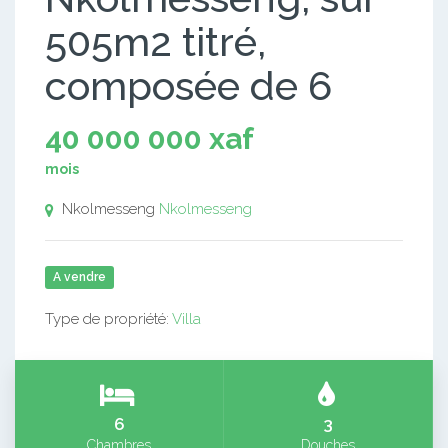
505m2 titré,
composée de 6
40 000 000 xaf
mois
Nkolmesseng
Nkolmesseng
A vendre
Type de propriété:
Villa
6
3
Chambres
Douches