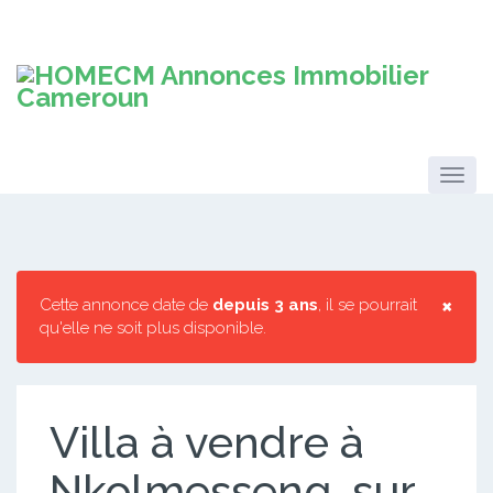
×
Cette annonce date de
depuis 3 ans
, il se pourrait
qu'elle ne soit plus disponible.
Villa à vendre à
Nkolmesseng, sur