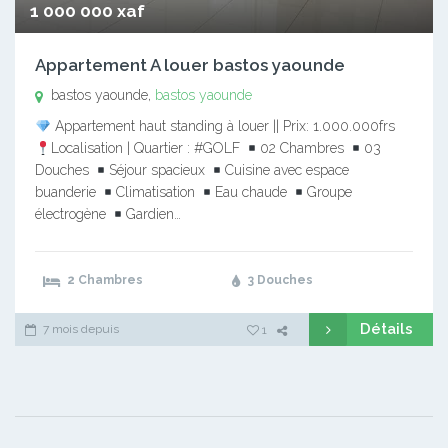
1 000 000 xaf
Appartement A louer bastos yaounde
bastos yaounde,
bastos yaounde
Appartement haut standing à louer || Prix: 1.000.000frs
Localisation | Quartier : #GOLF
02 Chambres
03
Douches
Séjour spacieux
Cuisine avec espace
buanderie
Climatisation
Eau chaude
Groupe
électrogène
Gardien…
2 Chambres
3 Douches
Détails
7 mois depuis
1