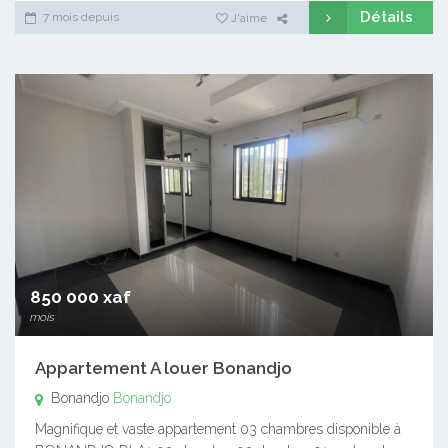
Détails
7 mois depuis
J'aime
850 000 xaf
mois
Appartement A louer Bonandjo
Bonandjo
Bonandjo
Magnifique et vaste appartement 03 chambres disponible à