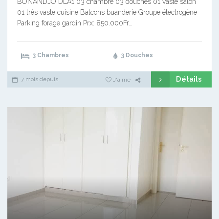
BONANDJO DLA1 03 chambre 03 douches 01 vaste salon
01 très vaste cuisine Balcons buanderie Groupe électrogène
Parking forage gardin Prx: 850.000Fr…
3 Chambres
3 Douches
Détails
7 mois depuis
J'aime