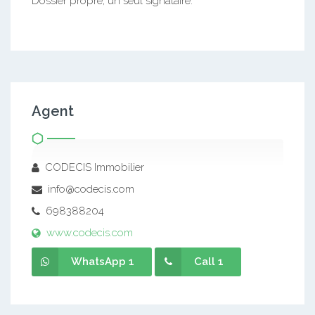
Dossier propre, un seul signataire.
Agent
CODECIS Immobilier
info@codecis.com
698388204
www.codecis.com
WhatsApp 1
Call 1