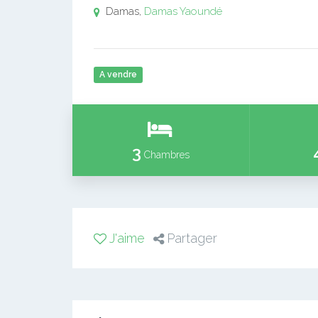
Damas,
Damas
Yaoundé
A vendre
3
Chambres
J'aime
Partager