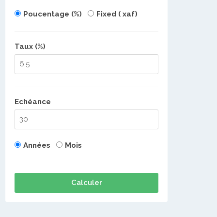
Poucentage (%)
Fixed ( xaf)
Taux (%)
Echéance
Années
Mois
Calculer