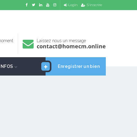
Login
S'inscrire
 moment
Laissez nous un message
contact@homecm.online
INFOS
Enregistrer un bien