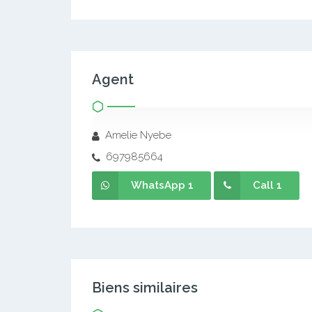
Agent
Amelie Nyebe
697985664
WhatsApp 1
Call 1
Biens similaires