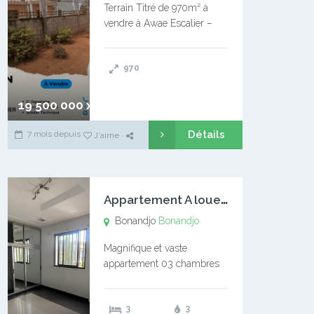
Terrain Titré de 970m² à
vendre à Awae Escalier –
Situé à Manassa, vers
Ngoantet – Non loin de
970
l’Université Catholique –
Encore d’autres Espaces
Disponibles – Terrain Titré –
19 500 000 xaf
…
Détails
7 mois depuis
J'aime
A
ppartement A louer Bonandjo
Bonandjo
Bonandjo
Magnifique et vaste
appartement 03 chambres
disponible à BONANDJO
DLA1 03 chambre 03
3
3
douches 01 vaste salon 01