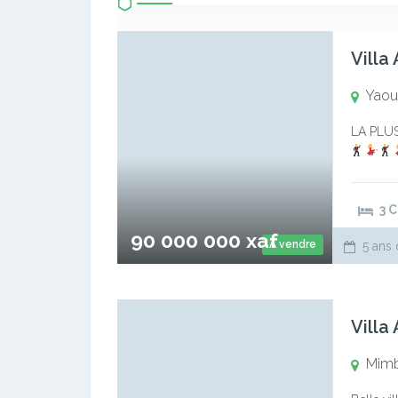
Villa
Yaou
LA PLU
HYPER MO
est à 20
3 
90 000 000 xaf
A vendre
5 ans 
Vill
Mim