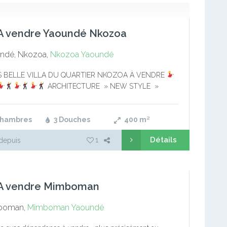
 A vendre Yaoundé Nkozoa
ndé, Nkozoa,
Nkozoa
Yaoundé
S BELLE VILLA DU QUARTIER NKOZOA À VENDRE
ARCHITECTURE » NEW STYLE »
DERNE Situé vers la station blessing nkozoa La villa
0 mètres de…
Chambres
3 Douches
400
m²
Détails
1
depuis
a A vendre Mimboman
boman,
Mimboman
Yaoundé