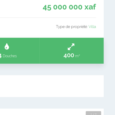
45 000 000 xaf
Type de propriété:
Villa
4
400
Douches
m²
2 / 7