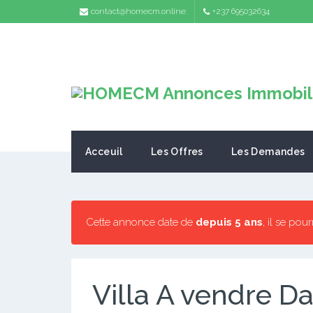
contact@homecm.online
+237 695032634
Acceuil
Les Offres
Les Demandes
Cette annonce date de
depuis 5 ans
, il se pou
Villa A vendre D