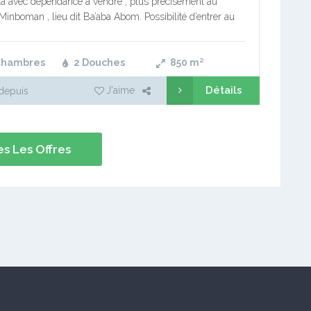
lla avec dépendance à vendre , plus précisément au
 Minboman , lieu dit Ba’aba Abom. Possibilité d’entrer au
s : Tradex éleveur ; Nkolmesseng ; Minboman entrée…
Chambres
2 Douches
850
m²
Détails
J'aime
depuis
s Les Offres