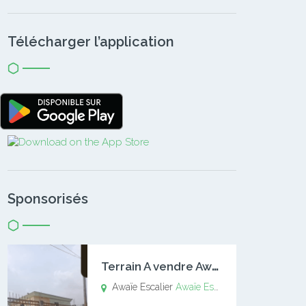
Télécharger l’application
Sponsorisés
T
errain A vendre Awaïe Escalier
Awaïe Escalier
Awaïe Escalier