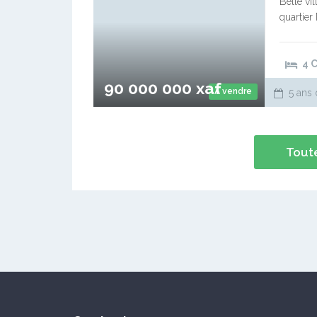
Belle vi
quartier
site ver
4 
90 000 000 xaf
A vendre
5 ans 
Toute