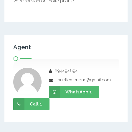
Votre satisfaction, notre priorité.
Agent
694494694
jinnettemengue@gmail.com
WhatsApp 1
Call 1