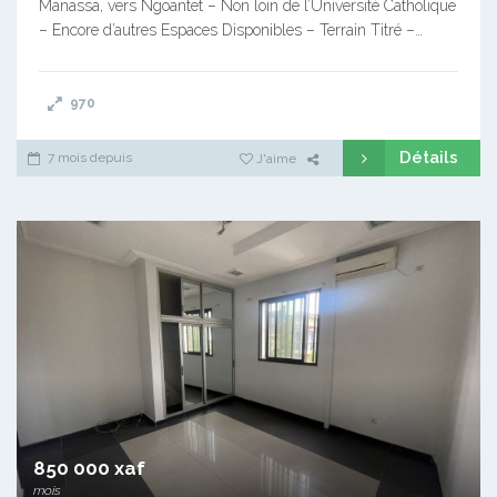
Manassa, vers Ngoantet – Non loin de l’Université Catholique
– Encore d’autres Espaces Disponibles – Terrain Titré –…
970
Détails
7 mois depuis
J'aime
850 000 xaf
mois