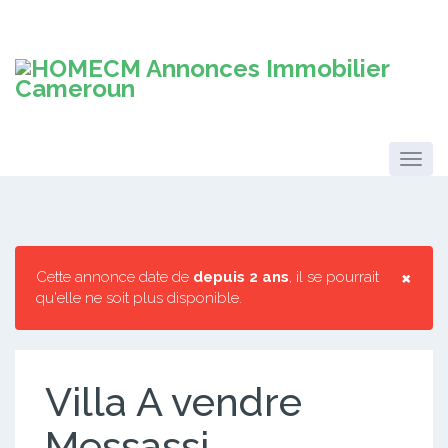
×
Cette annonce date de
depuis 2 ans
, il se pourrait
qu'elle ne soit plus disponible.
Villa A vendre
Messassi