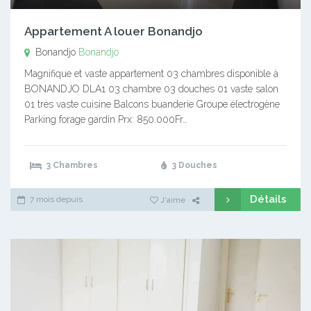
Appartement A louer Bonandjo
Bonandjo
Bonandjo
Magnifique et vaste appartement 03 chambres disponible à
BONANDJO DLA1 03 chambre 03 douches 01 vaste salon
01 très vaste cuisine Balcons buanderie Groupe électrogène
Parking forage gardin Prx: 850.000Fr…
3 Chambres
3 Douches
Détails
7 mois depuis
J'aime