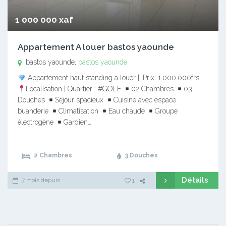
1 000 000 xaf
Appartement A louer bastos yaounde
bastos yaounde,
bastos yaounde
Appartement haut standing à louer || Prix: 1.000.000frs
Localisation | Quartier : #GOLF
02 Chambres
03
Douches
Séjour spacieux
Cuisine avec espace
buanderie
Climatisation
Eau chaude
Groupe
électrogène
Gardien…
2 Chambres
3 Douches
Détails
7 mois depuis
1