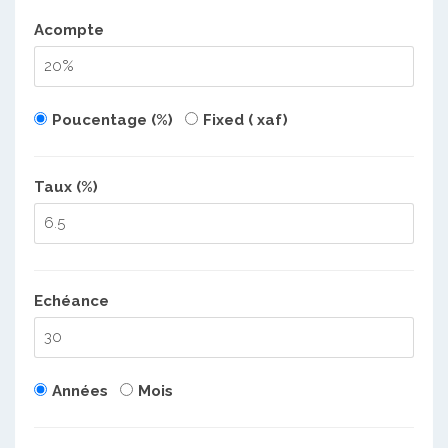
Acompte
Poucentage (%)
Fixed ( xaf)
Taux (%)
Echéance
Années
Mois