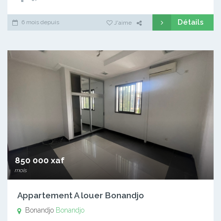
Détails
6 mois depuis
J'aime
850 000 xaf
mois
Appartement A louer Bonandjo
Bonandjo
Bonandjo