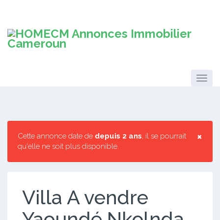
×
Cette annonce date de
depuis 2 ans
, il se pourrait
qu'elle ne soit plus disponible.
Villa A vendre
Yaoundé Nkolnda