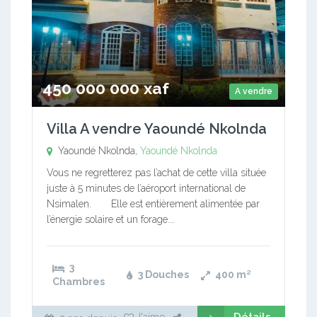
450 000 000 xaf
A vendre
Villa A vendre Yaoundé Nkolnda
Yaoundé Nkolnda,
Yaoundé Nkolnda
Vous ne regretterez pas l’achat de cette villa située
juste à 5 minutes de l’aéroport international de
Nsimalen. Elle est entièrement alimentée par
l’énergie solaire et un forage.…
3
3 Douches
400
m²
Chambres
Détails
J'aime