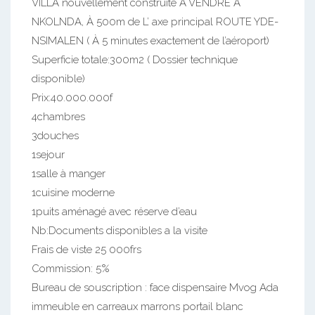
VILLA nouvellement construite À VENDRE À
NKOLNDA, À 500m de L’ axe principal ROUTE YDE-
NSIMALEN ( À 5 minutes exactement de l’aéroport)
Superficie totale:300m2 ( Dossier technique
disponible)
Prix:40.000.000f
4chambres
3douches
1sejour
1salle à manger
1cuisine moderne
1puits aménagé avec réserve d’eau
Nb:Documents disponibles a la visite
Frais de viste 25 000frs
Commission: 5%
Bureau de souscription : face dispensaire Mvog Ada
immeuble en carreaux marrons portail blanc