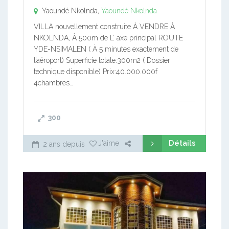
Yaoundé Nkolnda,
Yaoundé Nkolnda
VILLA nouvellement construite À VENDRE À
NKOLNDA, À 500m de L’ axe principal ROUTE
YDE-NSIMALEN ( À 5 minutes exactement de
l’aéroport) Superficie totale:300m2 ( Dossier
technique disponible) Prix:40.000.000f
4chambres…
300
Détails
J'aime
2 ans depuis