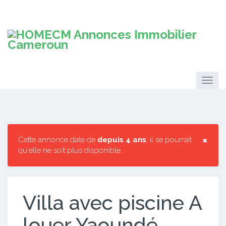
×
Cette annonce date de
depuis 4 ans
, il se pourrait
qu'elle ne soit plus disponible.
Villa avec piscine A
louer Yaoundé