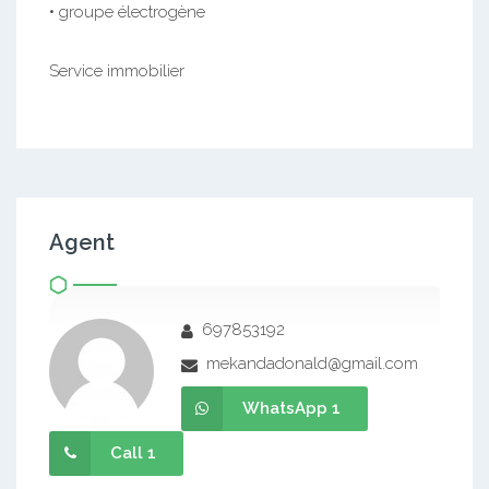
• groupe électrogène
Service immobilier
Agent
697853192
mekandadonald@gmail.com
WhatsApp 1
Call 1