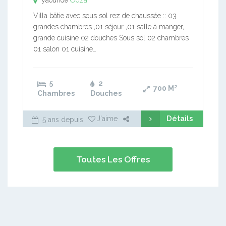
yaoundé
Odza
Villa bâtie avec sous sol rez de chaussée :: 03
grandes chambres ,01 séjour ,01 salle à manger,
grande cuisine 02 douches Sous sol 02 chambres
01 salon 01 cuisine…
5
2
700
M²
Chambres
Douches
Détails
J'aime
5 ans depuis
Toutes Les Offres