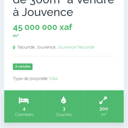
à Jouvence
45 000 000 xaf
m²
Yaoundé, Jouvence,
Jouvence
Yaoundé
A vendre
Type de propriété:
Villa
4
3
300
Chambres
Douches
m²