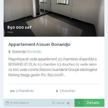
850 000 xaf
mois
Appartement A louer Bonandjo
Bonandjo
Bonandjo
Magnifique et vaste appartement 03 chambres disponible à
BONANDJO DLA1 03 chambre 03 douches 01 vaste salon
01 très vaste cuisine Balcons buanderie Groupe électrogène
Parking forage gardin Prx: 850.000Fr…
3 Chambres
3 Douches
Détails
6 mois depuis
J'aime