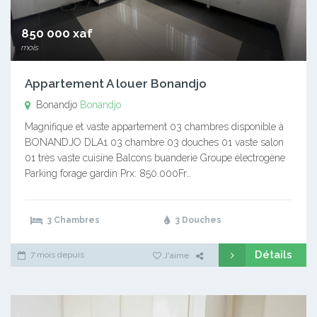
850 000 xaf
mois
Appartement A louer Bonandjo
Bonandjo
Bonandjo
Magnifique et vaste appartement 03 chambres disponible à
BONANDJO DLA1 03 chambre 03 douches 01 vaste salon
01 très vaste cuisine Balcons buanderie Groupe électrogène
Parking forage gardin Prx: 850.000Fr…
3 Chambres
3 Douches
Détails
7 mois depuis
J'aime