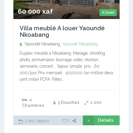
60 000 xaf
A louer
Villa meublé A louer Yaoundé
Nkoabang
Yaoundé Nkoabang,
Yaoundé Nkoabang
Duplex meublé à Nkoabang. Mariage, shooting
photo, anniversaire, tournage vidéo, réunion,
séminaire, concert…. Sejour simple, prix : 60
000/jour Prix mensuel : 1200000 (un million deux
cent mille) FCFA. Fêtes:…
4
5 Douches
1 200
Chambres
Détails
1
2 ans depuis