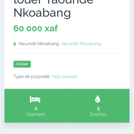
Nkoabang
60 000 xaf
Yaoundé Nkoabang,
Yaoundé Nkoabang
A louer
Type de propriété:
Villa meublé
4
5
Chambres
Douches