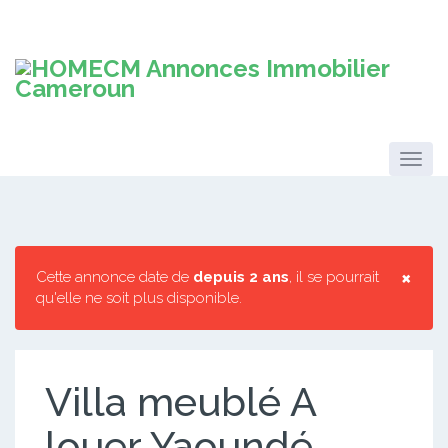
×
Cette annonce date de
depuis 2 ans
, il se pourrait
qu'elle ne soit plus disponible.
Villa meublé A
louer Yaoundé