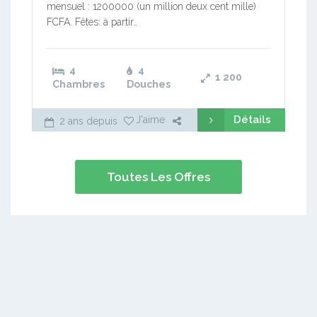
mensuel : 1200000 (un million deux cent mille)
FCFA. Fêtes: à partir…
4
4
1 200
Chambres
Douches
Détails
J'aime
2 ans depuis
Toutes Les Offres