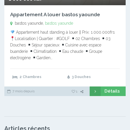
Appartement A louer bastos yaounde
bastos yaounde,
bastos yaounde
Appartement haut standing à louer || Prix: 1.000.000frs
Localisation | Quartier : #GOLF
02 Chambres
03
Douches
Séjour spacieux
Cuisine avec espace
buanderie
Climatisation
Eau chaude
Groupe
électrogène
Gardien…
2 Chambres
3 Douches
Détails
7 mois depuis
1
Articles récents