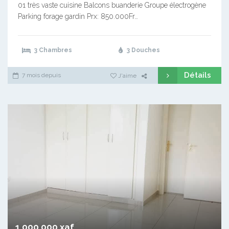
01 très vaste cuisine Balcons buanderie Groupe électrogène
Parking forage gardin Prx: 850.000Fr…
3 Chambres
3 Douches
Détails
7 mois depuis
J'aime
1 000 000 xaf