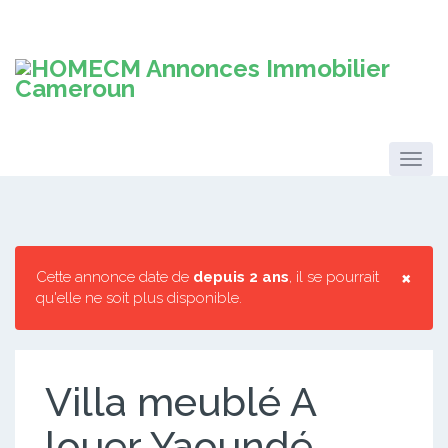
×
Cette annonce date de
depuis 2 ans
, il se pourrait
qu'elle ne soit plus disponible.
Villa meublé A
louer Yaoundé