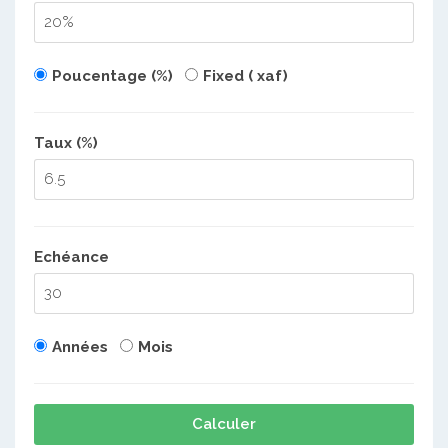
Poucentage (%)
Fixed ( xaf)
Taux (%)
Echéance
Années
Mois
Calculer