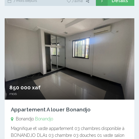
Détails
7 mois depuis
J'aime
850 000 xaf
mois
Appartement A louer Bonandjo
Bonandjo
Bonandjo
Magnifique et vaste appartement 03 chambres disponible à
BONANDJO DLA1 03 chambre 03 douches 01 vaste salon