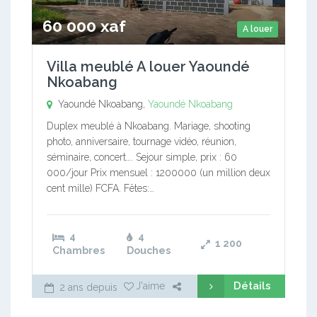
60 000 xaf
A louer
Villa meublé A louer Yaoundé
Nkoabang
Yaoundé Nkoabang,
Yaoundé Nkoabang
Duplex meublé à Nkoabang. Mariage, shooting
photo, anniversaire, tournage vidéo, réunion,
séminaire, concert…. Sejour simple, prix : 60
000/jour Prix mensuel : 1200000 (un million deux
cent mille) FCFA. Fêtes:…
4
4
1 200
Chambres
Douches
Détails
J'aime
2 ans depuis