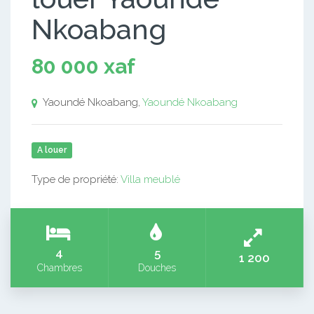
Nkoabang
80 000 xaf
Yaoundé Nkoabang,
Yaoundé Nkoabang
A louer
Type de propriété:
Villa meublé
4
5
1 200
Chambres
Douches