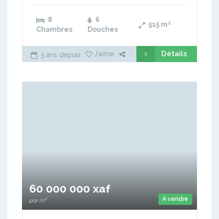
8
6
515
m²
Chambres
Douches
Détails
J'aime
5 ans depuis
60 000 000 xaf
A vendre
par m²