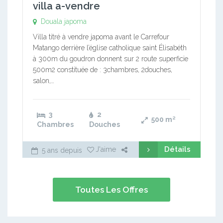
villa a-vendre
Douala japoma
Villa titré à vendre japoma avant le Carrefour
Matango derrière l’église catholique saint Élisabéth
à 300m du goudron donnent sur 2 route superficie
500m2 constituée de : 3chambres, 2douches,
salon,…
3
2
500
m²
Chambres
Douches
Détails
J'aime
5 ans depuis
Toutes Les Offres