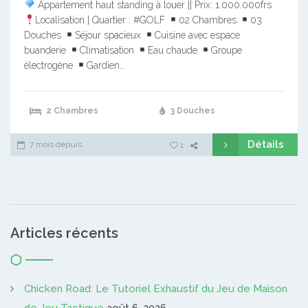
Appartement haut standing à louer || Prix: 1.000.000frs
Localisation | Quartier : #GOLF
02 Chambres
03
Douches
Séjour spacieux
Cuisine avec espace
buanderie
Climatisation
Eau chaude
Groupe
électrogène
Gardien…
2 Chambres
3 Douches
Détails
7 mois depuis
1
Articles récents
Chicken Road: Le Tutoriel Exhaustif du Jeu de Maison
de Jeu Tactique
août 6, 2026