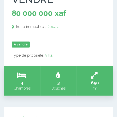
80 000 000 xaf
kotto immeuble ,
Douala
A vendre
Type de propriété:
Villa
4
3
650
Chambres
Douches
m²