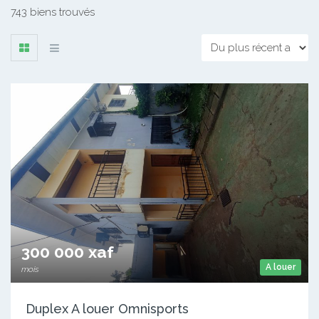
743 biens trouvés
300 000 xaf
A louer
mois
Duplex A louer Omnisports