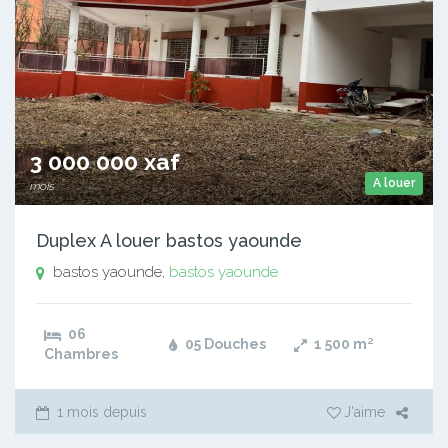
3 000 000 xaf
A louer
mois
Duplex A louer bastos yaounde
bastos yaounde,
bastos yaounde
06
05 Douches
1 500
m²
Chambres
1 mois depuis
J'aime