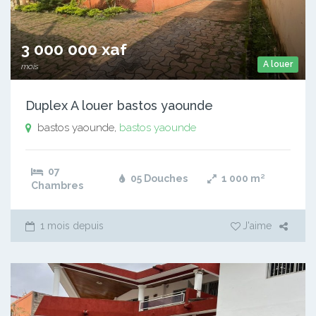
3 000 000 xaf
A louer
mois
Duplex A louer bastos yaounde
bastos yaounde,
bastos yaounde
07
05 Douches
1 000
m²
Chambres
1 mois depuis
J'aime