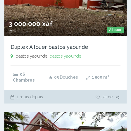
3 000 000 xaf
A louer
mois
Duplex A louer bastos yaounde
bastos yaounde,
bastos yaounde
06
05 Douches
1 500
m²
Chambres
1 mois depuis
J'aime