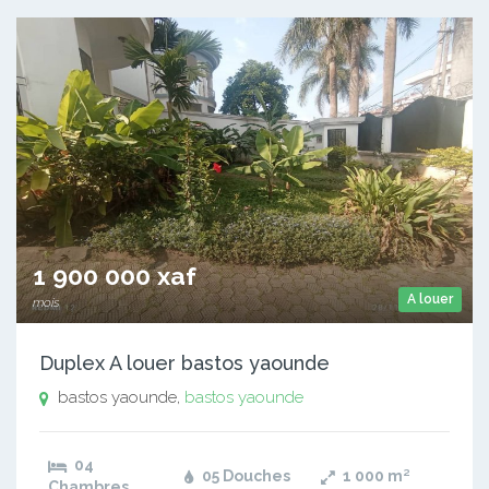
1 900 000 xaf
A louer
mois
Duplex A louer bastos yaounde
bastos yaounde,
bastos yaounde
04
05 Douches
1 000
m²
Chambres