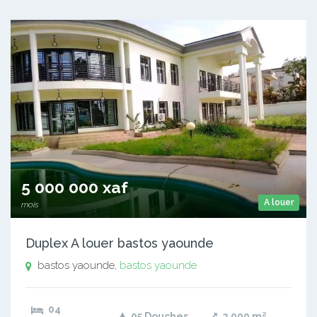
5 000 000 xaf
A louer
mois
Duplex A louer bastos yaounde
bastos yaounde,
bastos yaounde
04
05 Douches
2 000
m²