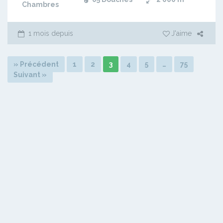
Chambres
1 mois depuis
J'aime
» Précédent
1
2
3
4
5
…
75
Suivant »