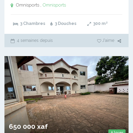
Omnisports ,
Omnisports
3 Chambres
3 Douches
300
m²
4 semaines depuis
J'aime
650 000 xaf
A louer