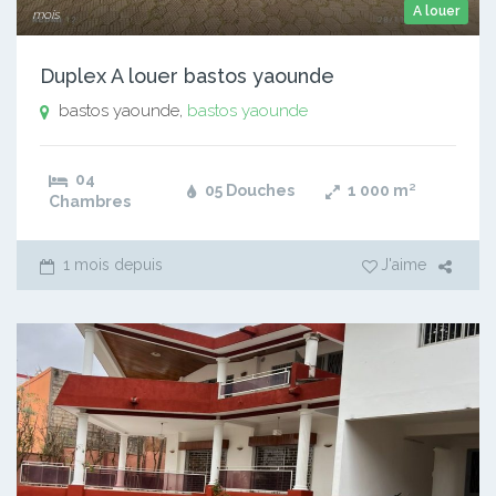
A louer
mois
Duplex A louer bastos yaounde
bastos yaounde,
bastos yaounde
04
05 Douches
1 000
m²
Chambres
1 mois depuis
J'aime