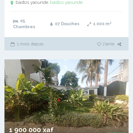
bastos yaounde,
bastos yaounde
05
07 Douches
1 000
m²
Chambres
1 mois depuis
J'aime
1 900 000 xaf