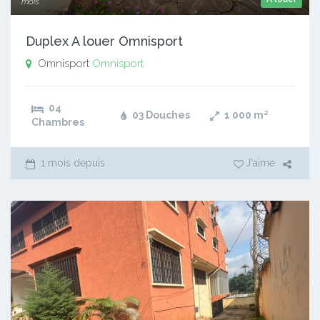
mois
Duplex A louer Omnisport
Omnisport
Omnisport
04
03 Douches
1 000
m²
Chambres
1 mois depuis
J'aime