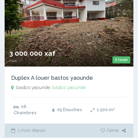
3 000 000 xaf
A louer
mois
Duplex A louer bastos yaounde
bastos yaounde,
bastos yaounde
06
05 Douches
1 500
m²
Chambres
1 mois depuis
J'aime