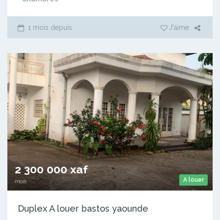
1 mois depuis
J'aime
2 300 000 xaf
A louer
mois
Duplex A louer bastos yaounde