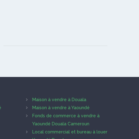
Maison à vendre à Douala
é
Maison à vendre à Yaoundé
Fonds de commerce à vendre à
Yaoundé Douala Cameroun
Local commercial et bureau à louer