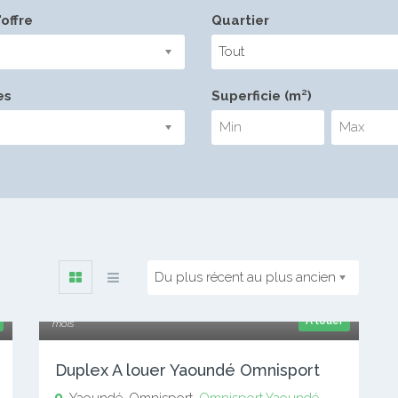
offre
Quartier
Tout
es
Superficie (m²)
Du plus récent au plus ancien
1 200 000 xaf
A louer
mois
Duplex A louer Yaoundé Omnisport