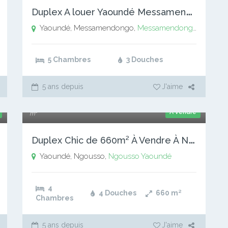
D
uplex A louer Yaoundé Messamendongo
Yaoundé, Messamendongo,
Messamendongo
Yaound
5 Chambres
3 Douches
5 ans depuis
J'aime
180 000 000 xaf
A vendre
m²
D
uplex Chic de 660m² À Vendre À Ngousso-Yaoundé
Yaoundé, Ngousso,
Ngousso
Yaoundé
4
4 Douches
660
m²
Chambres
5 ans depuis
J'aime