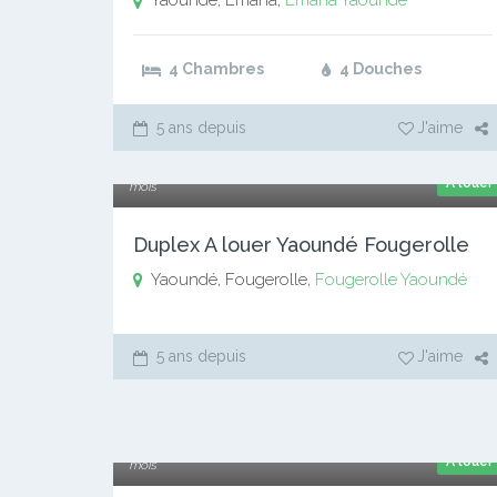
Yaoundé, Emana,
Emana
Yaoundé
4 Chambres
4 Douches
5 ans depuis
J'aime
400 000 xaf
A louer
mois
Duplex A louer Yaoundé Fougerolle
Yaoundé, Fougerolle,
Fougerolle
Yaoundé
5 ans depuis
J'aime
350 000 xaf
A louer
mois