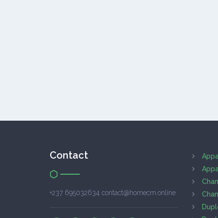
Contact
Appa
Appa
Cham
+237 695032634 contact@homecm.online
Cham
Dupl