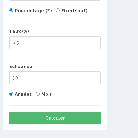
Poucentage (%)
Fixed ( xaf)
é
Taux (%)
Echéance
Années
Mois
Calculer