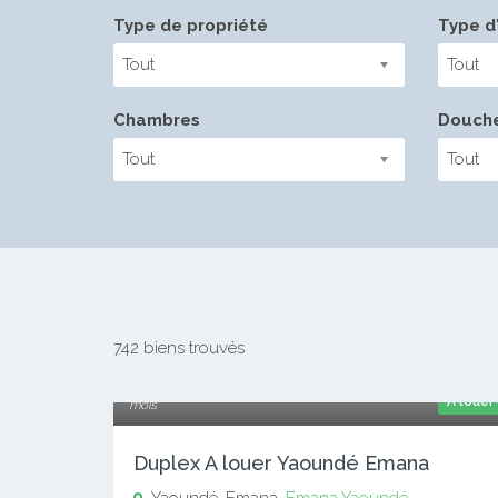
Type de propriété
Type d'
Tout
Tout
Chambres
Douch
Tout
Tout
742 biens trouvés
350 000 xaf
A louer
mois
Duplex A louer Yaoundé Emana