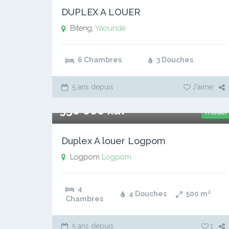
DUPLEX A LOUER
Biteng,
Yaoundé
6 Chambres
3 Douches
5 ans depuis
J'aime
350 000 xaf
A louer
Duplex A louer Logpom
Logpom
Logpom
4
4 Douches
500
m²
Chambres
5 ans depuis
1