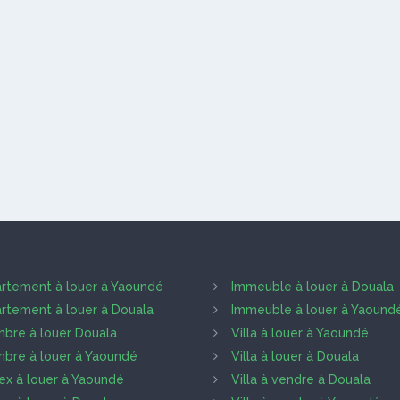
rtement à louer à Yaoundé
Immeuble à louer à Douala
rtement à louer à Douala
Immeuble à louer à Yaound
bre à louer Douala
Villa à louer à Yaoundé
bre à louer à Yaoundé
Villa à louer à Douala
ex à louer à Yaoundé
Villa à vendre à Douala