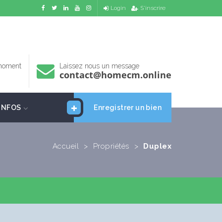
Login
S'inscrire
 moment
Laissez nous un message
contact@homecm.online
INFOS
Enregistrer un bien
Accueil
>
Propriétés
>
Duplex