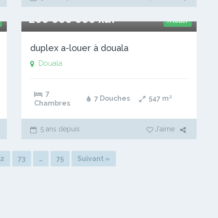
200 000 000 xaf
A louer
duplex a-louer à douala
Douala
7
7 Douches
547
m²
Chambres
5 ans depuis
J'aime
72
73
…
75
Suivant »