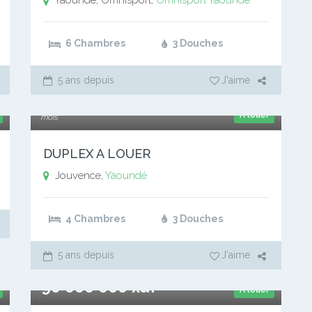
Yaoundé, Omnisport,
Omnisport
Yaoundé
6 Chambres
3 Douches
5 ans depuis
J'aime
500 000 xaf
A louer
mois
DUPLEX A LOUER
Jouvence,
Yaoundé
4 Chambres
3 Douches
5 ans depuis
J'aime
90 000 000 xaf
A louer