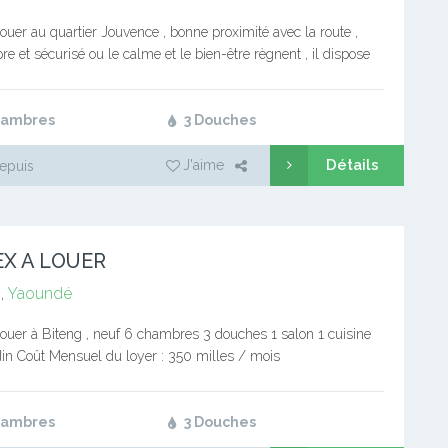
ouer au quartier Jouvence , bonne proximité avec la route ,
re et sécurisé ou le calme et le bien-être règnent , il dispose
e et…
hambres
3 Douches
Détails
J'aime
epuis
X A LOUER
,
Yaoundé
ouer à Biteng , neuf 6 chambres 3 douches 1 salon 1 cuisine
din Coût Mensuel du loyer : 350 milles / mois
hambres
3 Douches