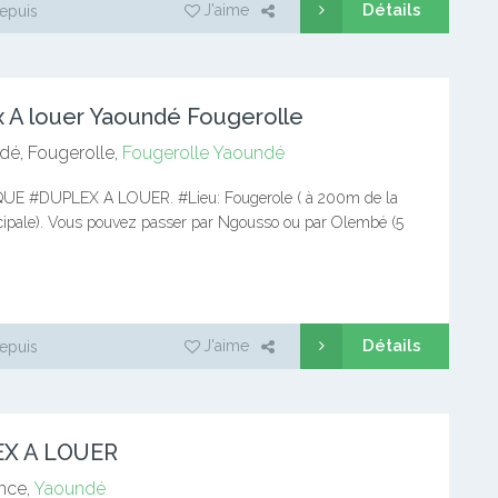
Détails
J'aime
epuis
 A louer Yaoundé Fougerolle
é, Fougerolle,
Fougerolle
Yaoundé
UE #DUPLEX A LOUER. #Lieu: Fougerole ( à 200m de la
ncipale). Vous pouvez passer par Ngousso ou par Olembé (5
ex nouvellement construit avec beaucoup de goût.…
Détails
J'aime
epuis
X A LOUER
nce,
Yaoundé