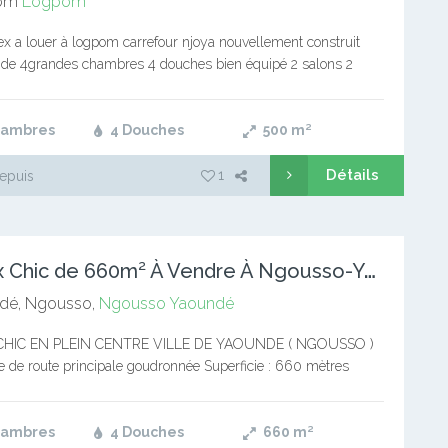
om
Logpom
ex a louer à logpom carrefour njoya nouvellement construit
r de 4grandes chambres 4 douches bien équipé 2 salons 2
 balcons 1 magasin 1 bureau Un parking…
hambres
4 Douches
500
m²
Détails
1
epuis
D
uplex Chic de 660m² À Vendre À Ngousso-Yaoundé
dé, Ngousso,
Ngousso
Yaoundé
HIC EN PLEIN CENTRE VILLE DE YAOUNDE ( NGOUSSO )
 de route principale goudronnée Superficie : 660 mètres
és ( mutation directe, un seul signataire )…
hambres
4 Douches
660
m²