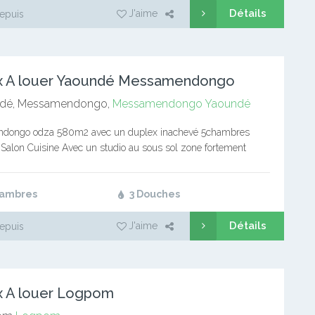
Détails
J'aime
epuis
x A louer Yaoundé Messamendongo
dé, Messamendongo,
Messamendongo
Yaoundé
dongo odza 580m2 avec un duplex inachevé 5chambres
Salon Cuisine Avec un studio au sous sol zone fortement
tré Un signataire Prix : 90000 FCFA légèrement discutable
hambres
3 Douches
Détails
J'aime
epuis
x A louer Logpom