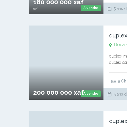
180 000 000 xaf
A vendre
5 ans d
m²
duplex
Doual
duplex+im
duplex co
une dépen
5 C
200 000 000 xaf
A vendre
5 ans d
duplex