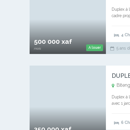
Duplex à l
cadre prop
d’une bell
4 C
500 000 xaf
A louer
5 ans d
mois
DUPLE
Biteng
Duplex à l
avec 1 jar
6 C
350 000 xaf