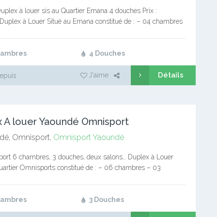
plex à louer sis au Quartier Emana 4 douches Prix :
Duplex à Louer Situé au Emana constitué de : – 04 chambres
hes – 01…
hambres
4 Douches
Détails
J'aime
epuis
 A louer Yaoundé Omnisport
dé, Omnisport,
Omnisport
Yaoundé
port 6 chambres, 3 douches, deux salons… Duplex à Louer
quartier Omnisports constitué de : – 06 chambres – 03
vec chauffe eau – 02 salons…
hambres
3 Douches