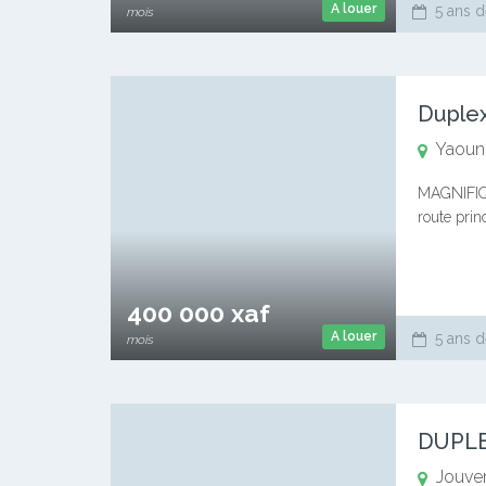
A louer
5 ans d
mois
Duplex
Yaound
MAGNIFIQ
route pri
min) Dupl
400 000 xaf
A louer
5 ans d
mois
DUPLE
Jouve