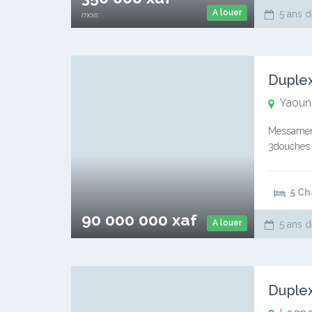
A louer
5 ans d
mois
Duple
Yaoun
Messamen
3douches 
habitée Ti
5 C
90 000 000 xaf
A louer
5 ans d
Duple