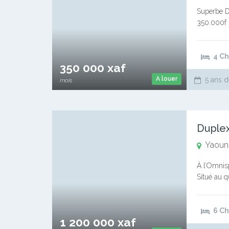
Superbe Du
350.000f 
– 04 douc
4 C
350 000 xaf
A louer
5 ans d
mois
Duplex
Yaoun
À l’Omnis
Situé au 
douches a
6 C
1 200 000 xaf