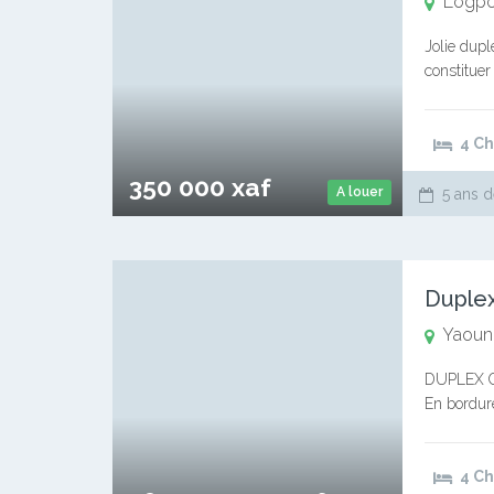
Logp
Jolie dupl
constitue
cuisine 3
4 C
350 000 xaf
A louer
5 ans d
Yaoun
DUPLEX C
En bordure
carrés titr
4 C