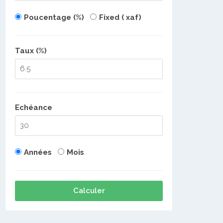
Poucentage (%)
Fixed ( xaf)
Taux (%)
Echéance
Années
Mois
Calculer