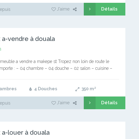
Détails
J'aime
epuis
 a-vendre à douala
a
meuble a vendre a makepe st Tropez non loin de route le
mporte : – 04 chambre – 04 douche – 02 salon – cuisine –
dance d’une…
hambres
4 Douches
350
m²
Détails
J'aime
epuis
 a-louer à douala