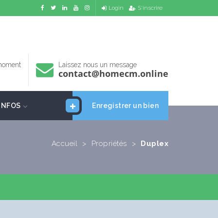
Login
S'inscrire
 moment
Laissez nous un message
contact@homecm.online
INFOS
Enregistrer un bien
Accueil
>
Propriétés
>
Duplex