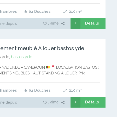
ment affecté au CAMEROUN…
Chambres
04 Douches
210
m²
Détails
J'aime
ne depuis
ement meublé A louer bastos yde
 yde,
bastos yde
– YAOUNDÉ – CAMEROUN
LOCALISATION BASTOS :
ENTS MEUBLÉS HAUT STANDING À LOUER. Prix :
cfa discutable Contact WhatsApp : 697-24-52-32 Vous êtes
ment affecté au CAMEROUN…
Chambres
04 Douches
210
m²
Détails
J'aime
ne depuis