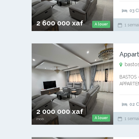
Trois (03)
03 
2 600 000 xaf
A louer
1 semai
Appart
bastos
BASTOS 
APPARTE
WhatsApp 
Trois (03)
02 
2 000 000 xaf
A louer
1 semai
mois