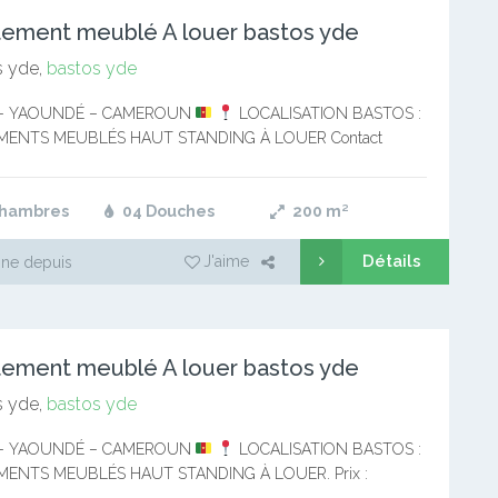
ement meublé A louer bastos yde
 yde,
bastos yde
– YAOUNDÉ – CAMEROUN
LOCALISATION BASTOS :
MENTS MEUBLÉS HAUT STANDING À LOUER Contact
: 697-24-52-32 Deux (02) et trois (03) chambres climatisées
 et…
Chambres
04 Douches
200
m²
Détails
J'aime
ne depuis
ement meublé A louer bastos yde
 yde,
bastos yde
– YAOUNDÉ – CAMEROUN
LOCALISATION BASTOS :
ENTS MEUBLÉS HAUT STANDING À LOUER. Prix :
cfa discutable Contact WhatsApp : 697-24-52-32 Vous êtes