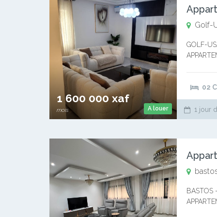
Golf-
GOLF-US
APPARTE
1.600.000
recherche
02 
1 600 000 xaf
A louer
1 jour 
mois
Appart
bastos
BASTOS 
APPARTE
WhatsApp 