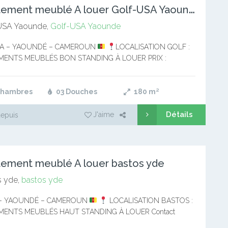
A
ppartement meublé A louer Golf-USA Yaounde
USA Yaounde,
Golf-USA Yaounde
A – YAOUNDÉ – CAMEROUN
LOCALISATION GOLF :
MENTS MEUBLÉS BON STANDING À LOUER PRIX :
cfa / mois Contact WhatsApp : 697-24-52-32 Vous
z des Appartements meublés dans…
Chambres
03 Douches
180
m²
Détails
J'aime
depuis
ement meublé A louer bastos yde
 yde,
bastos yde
– YAOUNDÉ – CAMEROUN
LOCALISATION BASTOS :
MENTS MEUBLÉS HAUT STANDING À LOUER Contact
: 697-24-52-32 Deux (02) et trois (03) chambres climatisées