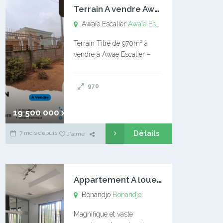
T
errain A vendre Awaïe Escalier
Awaïe Escalier
Awaïe Escalier
Terrain Titré de 970m² à
vendre à Awae Escalier –
Situé à Manassa, vers
Ngoantet – Non loin de
970
l’Université Catholique –
Encore d’autres Espaces
Disponibles – Terrain Titré –
19 500 000 xaf
…
Détails
7 mois depuis
J'aime
A
ppartement A louer Bonandjo
Bonandjo
Bonandjo
Magnifique et vaste