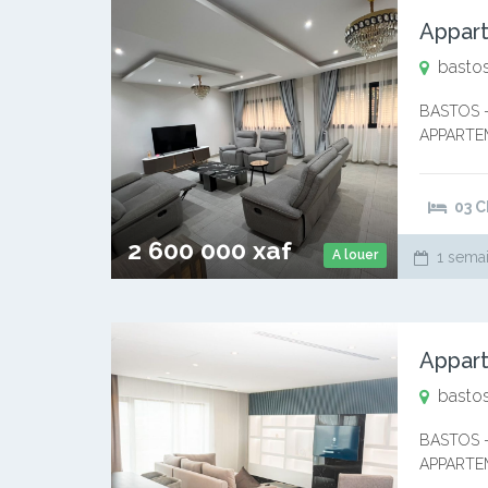
Appart
bastos
BASTOS 
APPARTE
WhatsApp 
Trois (03)
03 
2 600 000 xaf
A louer
1 semai
Appart
bastos
BASTOS 
APPARTEM
3.500.000