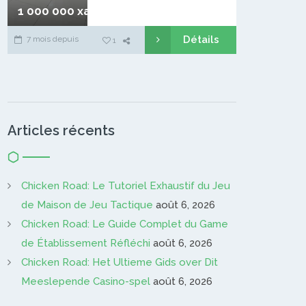
avec espace buanderie
1 000 000 xaf
Climatisation
Eau chaude
Groupe électrogène
Détails
7 mois depuis
1
Gardien…
Articles récents
Chicken Road: Le Tutoriel Exhaustif du Jeu
de Maison de Jeu Tactique
août 6, 2026
Chicken Road: Le Guide Complet du Game
de Établissement Réfléchi
août 6, 2026
Chicken Road: Het Ultieme Gids over Dit
Meeslepende Casino-spel
août 6, 2026