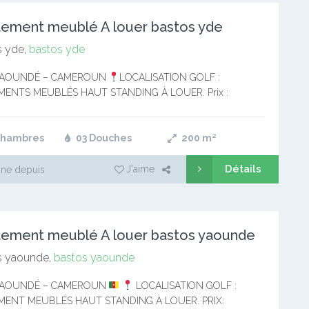
ement meublé A louer bastos yde
 yde,
bastos yde
YAOUNDÉ – CAMEROUN
LOCALISATION GOLF :
ENTS MEUBLÉS HAUT STANDING À LOUER. Prix :
cfa Contact WhatsApp : 697-24-52-32 Vous avez été affecté
OUN et vous recherchez…
Chambres
03 Douches
200
m²
Détails
J'aime
ne depuis
ement meublé A louer bastos yaounde
s yaounde,
bastos yaounde
YAOUNDÉ – CAMEROUN
LOCALISATION GOLF :
MENT MEUBLÉS HAUT STANDING À LOUER. PRIX: