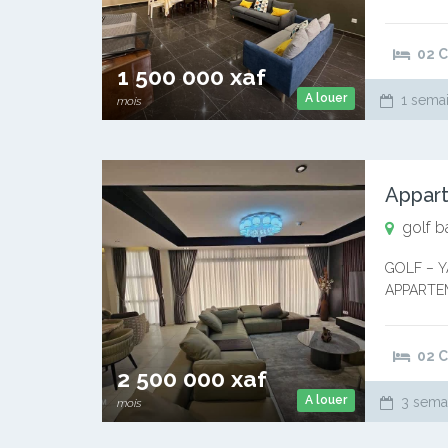
1.500.000
apparteme
02 
1 500 000 xaf
A louer
1 semai
mois
golf b
GOLF – 
APPARTEM
2.500.000
au CAMER
02 
2 500 000 xaf
A louer
3 semai
mois