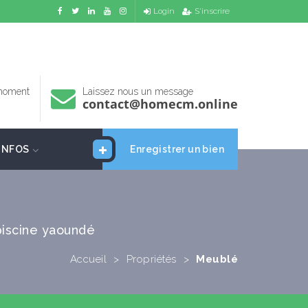
Login
S'inscrire
 moment
Laissez nous un message
contact@homecm.online
INFOS
Enregistrer un bien
iscine yaoundé
Accueil
>
Propriétés
>
Meublé