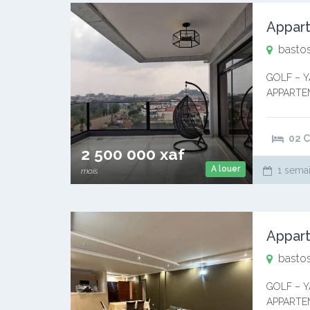
Appart
bastos
GOLF – 
APPARTEM
2.500.000
au CAMER
02 
2 500 000 xaf
A louer
1 semai
mois
Appart
basto
GOLF – 
APPARTE