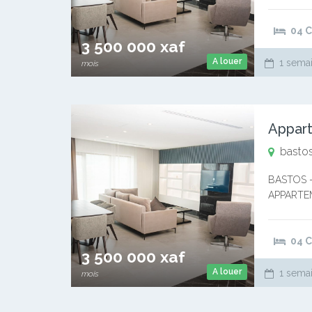
nouvelle
04 
3 500 000 xaf
A louer
1 semai
mois
Appart
bastos
BASTOS 
APPARTEM
3.500.000
nouvelle
04 
3 500 000 xaf
A louer
1 semai
mois