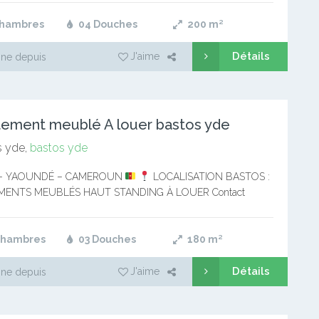
 et…
Chambres
04 Douches
200
m²
Détails
J'aime
ne depuis
ement meublé A louer bastos yde
 yde,
bastos yde
– YAOUNDÉ – CAMEROUN
LOCALISATION BASTOS :
MENTS MEUBLÉS HAUT STANDING À LOUER Contact
: 697-24-52-32 Deux (02) et trois (03) chambres climatisées
 et…
Chambres
03 Douches
180
m²
Détails
J'aime
ne depuis