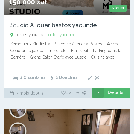
150 000 xaf
A louer
mois
Studio A louer bastos yaounde
bastos yaounde,
bastos yaounde
Somptueux Studio Haut Standing à louer à Bastos – Accès
Goudronné jusqu’à l’Immeuble – État Neuf – Parking dans la
Barrière – Grand Salon Staffé avec Lustre – Cuisine avec…
1 Chambres
2 Douches
90
Détails
J'aime
7 mois depuis