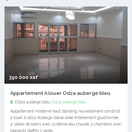
350 000 xaf
Appartement A louer Odza auberge bleu
Odza auberge bleu
Odza auberge bleu
Appartement moderne haut standing nouvellement construit
à louer à odza Auberge bleue axée entièrement goudronnée
4 salles de bains avec système eau chaude 3 chambres avec
placards staffés 1 vaste…