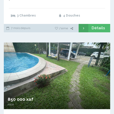
3 Chambres
4 Douches
Détails
7 mois depuis
J'aime
850 000 xaf
mois