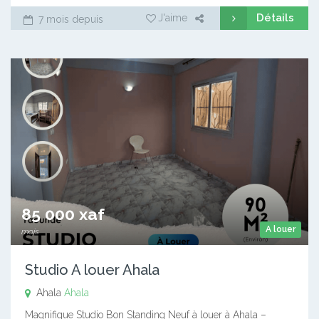
Détails
J'aime
7 mois depuis
85 000 xaf
A louer
mois
Studio A louer Ahala
Ahala
Ahala
Magnifique Studio Bon Standing Neuf à louer à Ahala –