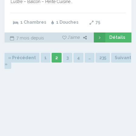
Lustre – Balcon – Perite Cuisine…
1 Chambres
1 Douches
75
Détails
J'aime
7 mois depuis
» Précédent
1
2
3
4
…
235
Suivant
»