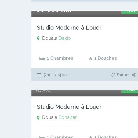
80 000 xaf
A louer
Studio Moderne à Louer
Douala
Deido
1 Chambres
1 Douches
5 ans depuis
J'aime
40 000 xaf
A louer
Par Mois
Studio Moderne à Louer
Douala
Bonaberi
1 Chambres
1 Douches