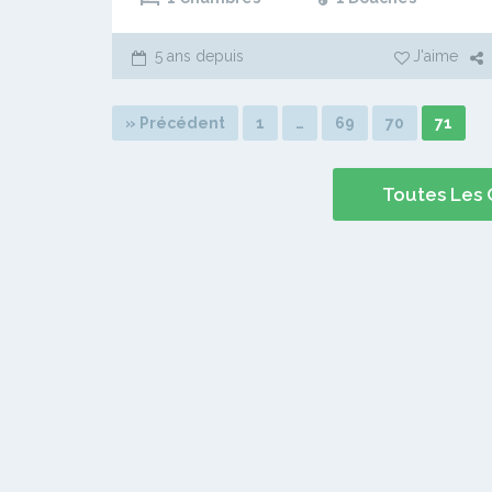
5 ans depuis
J'aime
» Précédent
1
…
69
70
71
Toutes Les 