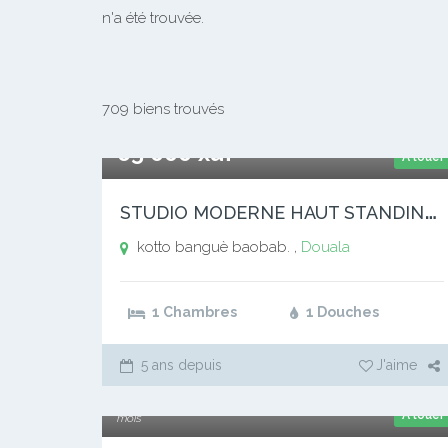
n'a été trouvée.
709 biens trouvés
65 000 xaf
A louer
S
TUDIO MODERNE HAUT STANDING A LOUER
kotto banguè baobab. ,
Douala
1 Chambres
1 Douches
5 ans depuis
J'aime
70 000 xaf
A louer
mois