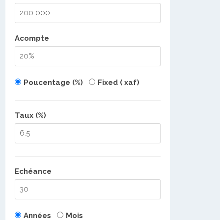
Acompte
Poucentage (%)
Fixed ( xaf)
Taux (%)
Echéance
Années
Mois