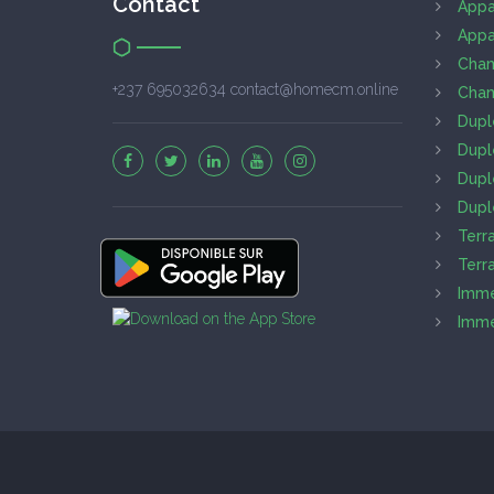
Contact
Appa
Appa
Cham
+237 695032634 contact@homecm.online
Cham
Dupl
Dupl
Dupl
Dupl
Terr
Terr
Imme
Imme