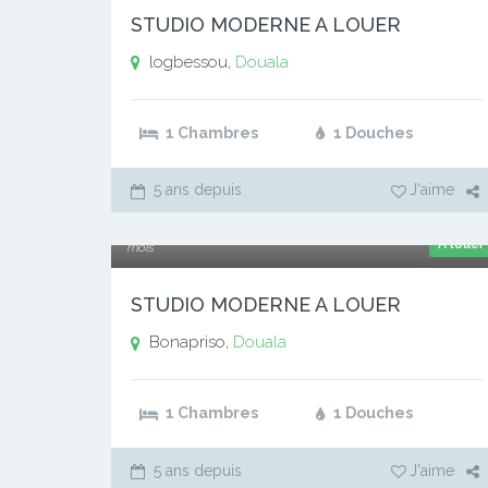
STUDIO MODERNE A LOUER
logbessou,
Douala
1 Chambres
1 Douches
5 ans depuis
J'aime
70 000 xaf
A louer
mois
STUDIO MODERNE A LOUER
Bonapriso,
Douala
1 Chambres
1 Douches
5 ans depuis
J'aime