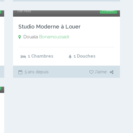
80 000 xaf
A louer
Par Mois
Studio Moderne à Louer
Douala
Bonamoussadi
1 Chambres
1 Douches
5 ans depuis
J'aime