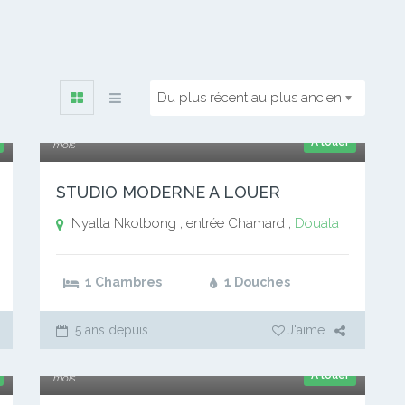
Du plus récent au plus ancien
50 000 xaf
A louer
mois
STUDIO MODERNE A LOUER
Nyalla Nkolbong , entrée Chamard ,
Douala
1 Chambres
1 Douches
5 ans depuis
J'aime
60 000 xaf
A louer
mois