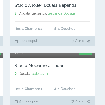
Studio A louer Douala Bepanda
Douala, Bepanda,
Bepanda
Douala
1 Chambres
1 Douches
5 ans depuis
J'aime
50 000 xaf
A louer
Par Mois
Studio Moderne à Louer
Douala
logbessou
1 Chambres
1 Douches
5 ans depuis
J'aime