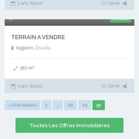
5 ans depuis
J'aime
135 000 xaf
A vendre
m²
TERRAIN A VENDRE
logpom,
Douala
387
m²
5 ans depuis
J'aime
» Précédent
1
…
28
29
30
Toutes Les Offres Immobilières