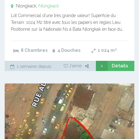
Nlongkack,
Nlongkack
Lot Commercial d’une très grande valeur! Superficie du
Terrain: 1024 M2 titré avec tous les papiers en règles Lieu:
Positionné sur la Nationale N1 à Bata Nlongkak en face du…
8 Chambres
4 Douches
1 024
m²
Détails
J'aime
1 semaine depuis