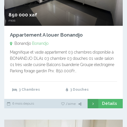
850 000 xaf
mois
Appartement A louer Bonandjo
Bonandjo
Bonandjo
Magnifique et vaste appartement 03 chambres disponible à
BONANDJO DLA1 03 chambre 03 douches 01 vaste salon
01 très vaste cuisine Balcons buanderie Groupe électrogène
Parking forage gardin Prx: 850.000Fr…
3 Chambres
3 Douches
Détails
6 mois depuis
J'aime