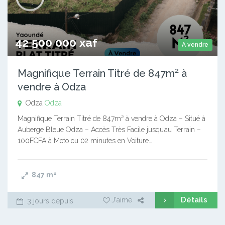
42 500 000 xaf
A vendre
Magnifique Terrain Titré de 847m² à
vendre à Odza
Odza
Odza
Magnifique Terrain Titré de 847m² à vendre à Odza – Situé à
Auberge Bleue Odza – Accès Très Facile jusqu’au Terrain –
100FCFA à Moto ou 02 minutes en Voiture…
847
m²
Détails
J'aime
3 jours depuis