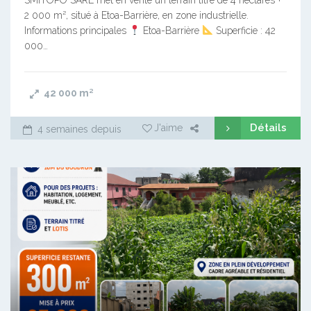
SMITOPO SARL met en vente un terrain titré de 4 hectares +
2 000 m², situé à Etoa-Barrière, en zone industrielle.
Informations principales
Etoa-Barrière
Superficie : 42
000…
42 000
m²
Détails
J'aime
4 semaines depuis