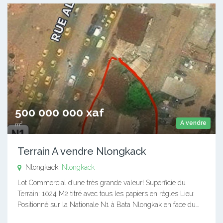
500 000 000 xaf
A vendre
m²
Terrain A vendre Nlongkack
Nlongkack,
Nlongkack
Lot Commercial d’une très grande valeur! Superficie du
Terrain: 1024 M2 titré avec tous les papiers en règles Lieu:
Positionné sur la Nationale N1 à Bata Nlongkak en face du…