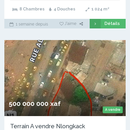
8 Chambres
4 Douches
1 024
m²
Détails
J'aime
1 semaine depuis
500 000 000 xaf
A vendre
m²
Terrain A vendre Nlongkack