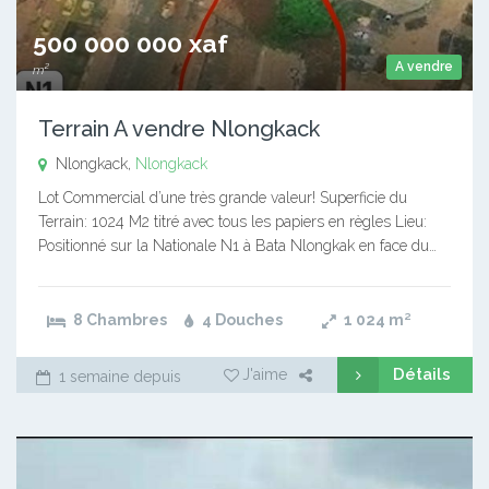
500 000 000 xaf
A vendre
m²
Terrain A vendre Nlongkack
Nlongkack,
Nlongkack
Lot Commercial d’une très grande valeur! Superficie du
Terrain: 1024 M2 titré avec tous les papiers en règles Lieu:
Positionné sur la Nationale N1 à Bata Nlongkak en face du…
8 Chambres
4 Douches
1 024
m²
Détails
J'aime
1 semaine depuis