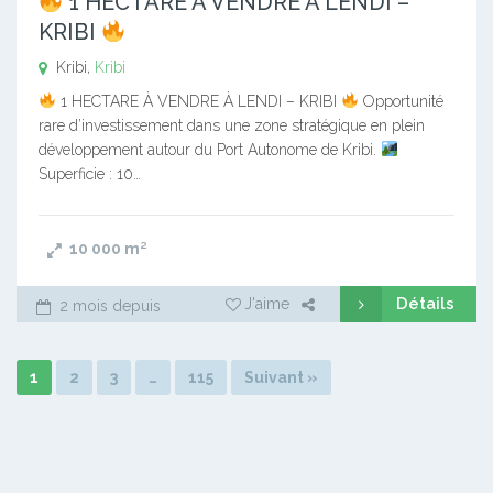
1 HECTARE À VENDRE À LENDI –
KRIBI
Kribi,
Kribi
1 HECTARE À VENDRE À LENDI – KRIBI
Opportunité
rare d’investissement dans une zone stratégique en plein
développement autour du Port Autonome de Kribi.
Superficie : 10…
10 000
m²
Détails
J'aime
2 mois depuis
1
2
3
…
115
Suivant »