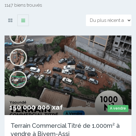
1147 biens trouvés
150 000 000 xaf
A vendre
Terrain Commercial Titré de 1.000m² à
vendre à Biyem-Assi