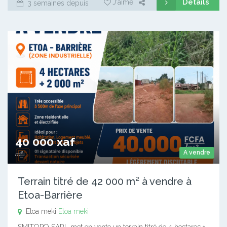
Détails
J'aime
3 semaines depuis
40 000 xaf
A vendre
m²
Terrain titré de 42 000 m² à vendre à
Etoa-Barrière
Etoa meki
Etoa meki