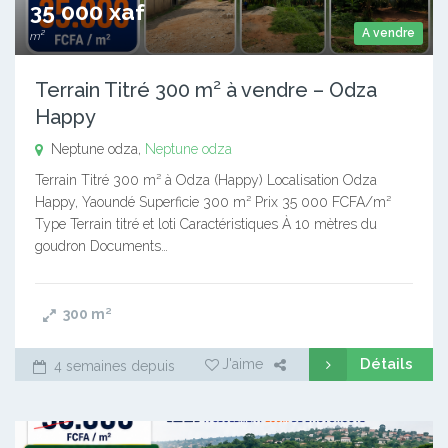
35 000 xaf
A vendre
m²
Terrain Titré 300 m² à vendre – Odza
Happy
Neptune odza,
Neptune odza
Terrain Titré 300 m² à Odza (Happy) Localisation Odza
Happy, Yaoundé Superficie 300 m² Prix 35 000 FCFA/m²
Type Terrain titré et loti Caractéristiques À 10 mètres du
goudron Documents…
300
m²
Détails
J'aime
4 semaines depuis