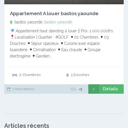
Appartement A louer bastos yaounde
bastos yaounde,
bastos yaounde
Appartement haut standing à louer || Prix: 1.000.000frs
Localisation | Quartier : #GOLF
02 Chambres
03
Douches
Séjour spacieux
Cuisine avec espace
buanderie
Climatisation
Eau chaude
Groupe
électrogène
Gardien…
2 Chambres
3 Douches
Détails
7 mois depuis
1
Articles récents