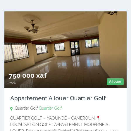
750 000 xaf
A louer
mois
Appartement A louer Quartier Golf
Quartier Golf
Quartier Golf
QUARTIER GOLF – YAOUNDÉ – CAMEROUN
LOCALISATION GOLF : APPARTEMENT MODERNE À