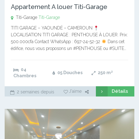
Appartement A louer Titi-Garage
Titi-Garage
Titi-Garage
TITI GARAGE – YAOUNDÉ – CAMEROUN
LOCALISATION TITI GARAGE : PENTHOUSE À LOUER. Prix:
500.000cfa Contact WhatsApp : 697-24-52-32
Dans cet
édifice, nous vous proposons un #PENTHOUSE ou #SUITE…
04
05 Douches
250
m²
Chambres
Détails
J'aime
2 semaines depuis