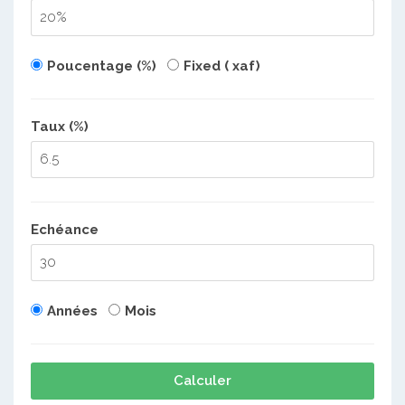
Poucentage (%)
Fixed ( xaf)
Taux (%)
Echéance
Années
Mois
Calculer