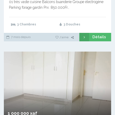
01 très vaste cuisine Balcons buanderie Groupe électrogène
Parking forage gardin Prx: 850.000Fr…
3 Chambres
3 Douches
Détails
7 mois depuis
J'aime
1 000 000 xaf