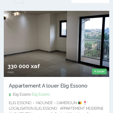
330 000 xaf
A louer
mois
Appartement A louer Elig Essono
Elig Essono
Elig Essono
ELIG ESSONO – YAOUNDÉ – CAMEROUN
LOCALISATION ELIG ESSONO : APPARTEMENT MODERNE