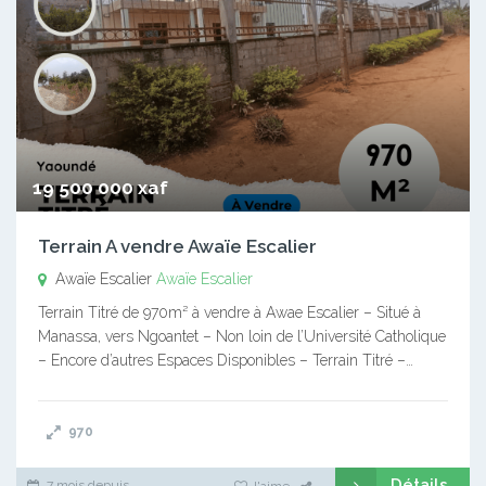
19 500 000 xaf
Terrain A vendre Awaïe Escalier
Awaïe Escalier
Awaïe Escalier
Terrain Titré de 970m² à vendre à Awae Escalier – Situé à
Manassa, vers Ngoantet – Non loin de l’Université Catholique
– Encore d’autres Espaces Disponibles – Terrain Titré –…
970
Détails
7 mois depuis
J'aime