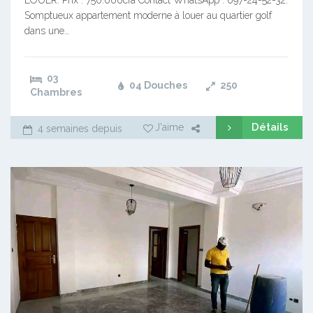
LOUER. Prix : 750.000cfa Contact WhatsApp : 697-24-52-32.
Somptueux appartement moderne à louer au quartier golf
dans une…
03
04 Douches
250
Chambres
Détails
J'aime
4 semaines depuis