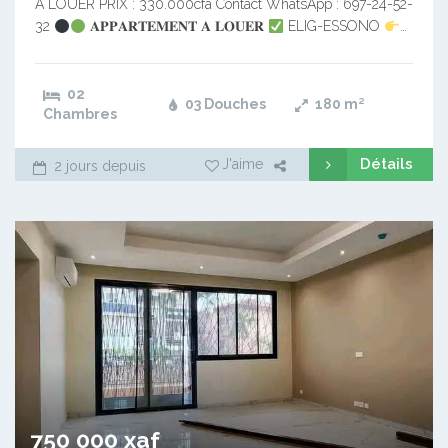
À LOUER PRIX : 330.000cfa Contact WhatsApp : 697-24-52-
32
𝐀𝐏𝐏𝐀𝐑𝐓𝐄𝐌𝐄𝐍𝐓 𝐀 𝐋𝐎𝐔𝐄𝐑
ELIG-ESSONO
…
02
03 Douches
180
m²
Chambres
Détails
J'aime
2 jours depuis
750 000 xaf