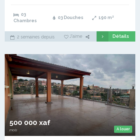
03
03 Douches
190
m²
Chambres
Détails
J'aime
2 semaines depuis
500 000 xaf
A louer
mois