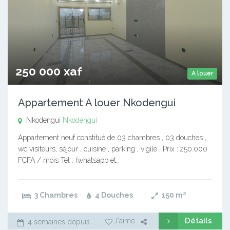
250 000 xaf
A louer
Appartement A louer Nkodengui
Nkodengui
Nkodengui
Appartement neuf constitué de 03 chambres , 03 douches ,
wc visiteurs, séjour , cuisine , parking , vigile . Prix : 250.000
FCFA / mois Tel : (whatsapp et…
3 Chambres
4 Douches
150
m²
Détails
J'aime
4 semaines depuis